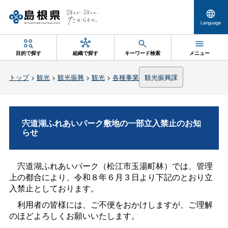
Language
目的で探す
組織で探す
キーワード検索
メニュー
トップ
>
観光
>
観光振興
>
観光
>
各種事業
観光振興課
宍道湖ふれあいパーク敷地の一部立入禁止のお知
らせ
宍道湖ふれあいパーク（松江市玉湯町林）では、管理
上の都合により、令和８年６月３日より下記のとおり立
入禁止としております。
利用者の皆様には、ご不便をおかけしますが、ご理解
のほどよろしくお願いいたします。