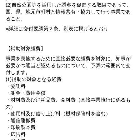
(2)自然公園等を活用した誘客を促進する取組であって、
国、県、地元市町村と情報共有・協力して行う事業であ
ること。
※詳細は交付要綱第２条、別表に掲げるとおり
【補助対象経費】
事業を実施するために直接必要な経費を対象に、知事が
必要かつ適当と認めるものについて、予算の範囲内で交
付します。
(1)補助の対象となる経費
・委託料
・謝金・費用弁償
・材料費及び消耗品費、食料費（直接事業執行に係るも
の）
・使用料及び借り上げ料（機材保険料を含む）
・通信運搬費
・印刷製本費
・広告料