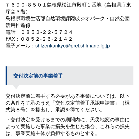
〒６９０-８５０１島根県松江市殿町１番地（島根県庁東
庁舎３階）
島根県環境生活部自然環境課隠岐ジオパーク・自然公園
活用推進係
電話：０８５２-２２-５７２４
FAX：０８５２-２６-２１４２
電子メール：
shizenkankyo@pref.shimane.lg.jp
交付決定前の事業着手
交付決定前に着手する必要がある事業については、以下
の条件を了承のうえ「交付決定前着手承認申請書」（様
式第８号）を提出し、承認を得てください。
・交付決定を受けるまでの期間内に、天災地変の事由に
よって実施した事業に損失を生じた場合、これらの損失
は、事業実施主体が負担するものとする。