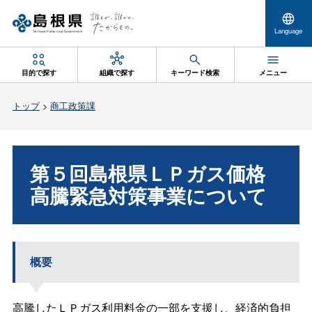
Language
目的で探す
組織で探す
キーワード検索
メニュー
トップ
>
商工政策課
第５回島根県ＬＰガス価格
高騰緊急対策事業について
概要
高騰したＬＰガス利用料金の一部を支援し、経済的負担