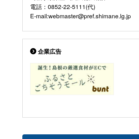
電話：0852-22-5111(代)
E-mail:webmaster@pref.shimane.lg.jp
企業広告