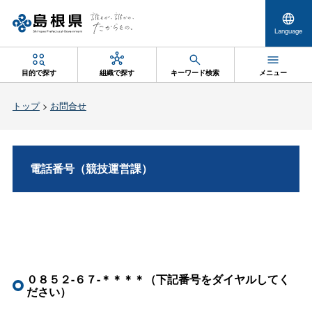
Language
目的で探す
組織で探す
キーワード検索
メニュー
トップ
>
お問合せ
電話番号（競技運営課）
０８５２-６７-＊＊＊＊（下記番号をダイヤルしてく
ださい）