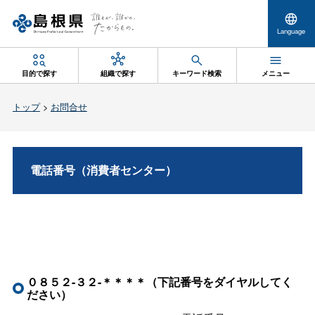
Language
目的で探す
組織で探す
キーワード検索
メニュー
トップ
>
お問合せ
電話番号（消費者センター）
０８５２-３２-＊＊＊＊（下記番号をダイヤルしてく
ださい）