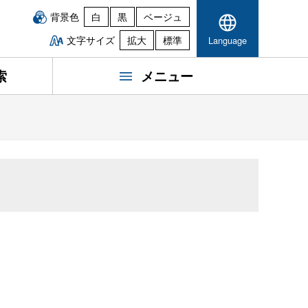
背景色
白
黒
ベージュ
文字サイズ
拡大
標準
Language
索
メニュー