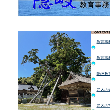
教育事
教育事
隠岐教
管内の
管内の