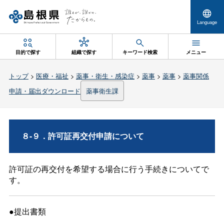
Language
目的で探す
組織で探す
キーワード検索
メニュー
トップ
>
医療・福祉
>
薬事・衛生・感染症
>
薬事
>
薬事
>
薬事関係
申請・届出ダウンロード
薬事衛生課
８-９．許可証再交付申請について
許可証の再交付を希望する場合に行う手続きについてで
す。
●提出書類