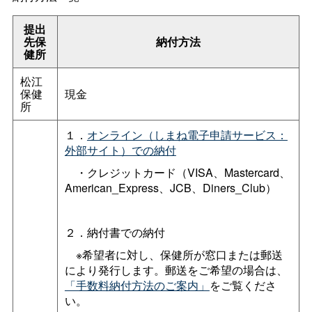
提出
先保
納付方法
健所
松江
保健
現金
所
１．
オンライン（しまね電子申請サービス：
外部サイト）での納付
・クレジットカード（VISA、Mastercard、
American_Express、JCB、Diners_Club）
２．納付書での納付
※希望者に対し、保健所が窓口または郵送
により発行します。郵送をご希望の場合は、
「手数料納付方法のご案内」
をご覧くださ
い。