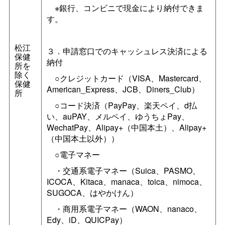
※銀行、コンビニで現金により納付できま
す。
松江
３．申請窓口でのキャッシュレス決済による
保健
納付
所を
除く
○クレジットカード（VISA、Mastercard、
保健
American_Express、JCB、Diners_Club）
所
○コード決済（PayPay、楽天ペイ、d払
い、auPAY、メルペイ、ゆうちょPay、
WechatPay、Alipay+（中国本土）、Alipay+
（中国本土以外））
○電子マネー
・交通系電子マネー（Suica、PASMO、
ICOCA、Kitaca、manaca、toica、nimoca、
SUGOCA、はやかけん）
・商用系電子マネー（WAON、nanaco、
Edy、iD、QUICPay）