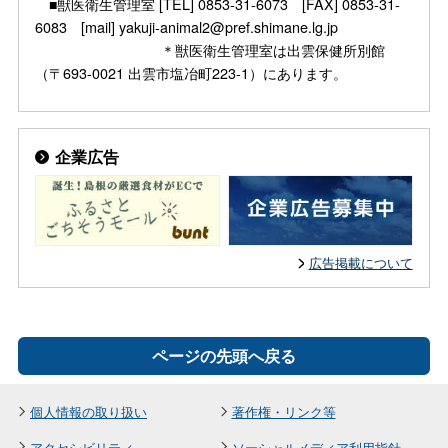
■獣医衛生管理室 [TEL] 0853-31-6073 [FAX] 0853-31-
6083 [mail] yakuji-animal2@pref.shimane.lg.jp
＊獣医衛生管理室は出雲保健所別館
（〒693-0021 出雲市塩冶町223-1）にあります。
企業広告
広告掲載について
ページの先頭へ戻る
個人情報の取り扱い
著作権・リンク等
アクセシビリティ
ソーシャルメディア利用指針