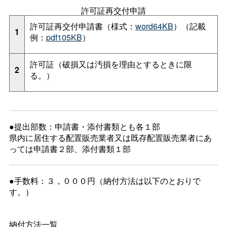
許可証再交付申請
許可証再交付申請書（様式：
word64KB
）（記載
1
例：
pdf105KB
）
許可証（破損又は汚損を理由とするときに限
2
る。）
●提出部数：申請書・添付書類とも各１部
県内に居住する配置販売業者又は既存配置販売業者にあ
っては申請書２部、添付書類１部
●手数料：３，０００円（納付方法は以下のとおりで
す。）
納付方法一覧