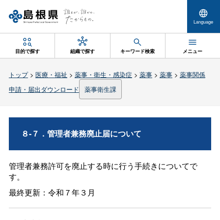
Language
目的で探す
組織で探す
キーワード検索
メニュー
トップ
>
医療・福祉
>
薬事・衛生・感染症
>
薬事
>
薬事
>
薬事関係
申請・届出ダウンロード
薬事衛生課
８-７．管理者兼務廃止届について
管理者兼務許可を廃止する時に行う手続きについてで
す。
最終更新：令和７年３月