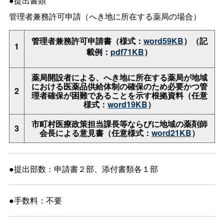
●提出書類
管理者兼務許可申請（へき地に所在する薬局の場合）
管理者兼務許可申請書（様式：
word59KB
）（記
1
載例：
pdf71KB
）
薬局開設者による、へき地に所在する薬局が地域
における医薬品供給体制の確保のため必要かつ管
2
理者確保が困難であることを示す根拠資料（任意
様式：
word19KB
）
市町村医療政策担当課長等ならびに地域の薬剤師
3
会長による意見書（任意様式：
word21KB
）
●提出部数：申請書２部、添付書類各１部
●手数料：不要