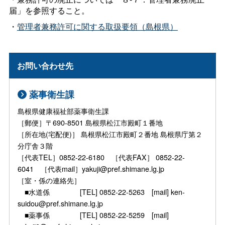
届」を参照すること。
・
管理者兼務許可に関する取扱要領（島根県）
お問い合わせ先
薬事衛生課
島根県健康福祉部薬事衛生課
［郵便］〒690-8501 島根県松江市殿町１番地
［所在地(宅配便)］ 島根県松江市殿町２番地 島根県庁第２
分庁舎３階
［代表TEL］0852-22-6180 ［代表FAX］ 0852-22-
6041 ［代表mail］yakuji@pref.shimane.lg.jp
［室・係の連絡先］
■水道係 [TEL] 0852-22-5263 [mail] ken-
suidou@pref.shimane.lg.jp
■薬事係 [TEL] 0852-22-5259 [mail]