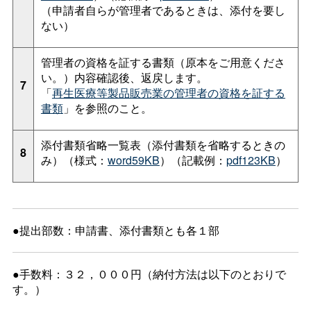
（申請者自らが管理者であるときは、添付を要し
ない）
管理者の資格を証する書類（原本をご用意くださ
い。）内容確認後、返戻します。
7
「
再生医療等製品販売業の管理者の資格を証する
書類
」を参照のこと。
添付書類省略一覧表（添付書類を省略するときの
8
み）（様式：
word59KB
）（記載例：
pdf123KB
）
●提出部数：申請書、添付書類とも各１部
●手数料：３２，０００円（納付方法は以下のとおりで
す。）