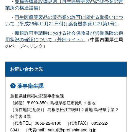
・
薬局等構造設備規則（再生医療等製品の販売業の営
業所の構造設備）
・
再生医療等製品の販売業の許可に関する取扱いにつ
いて（平成26年11月21日付け薬食機参発1121第1号）
・
新規許可申請時における社会保険及び労働保険の適
用状況の確認について（外部サイト）
（中国四国厚生局
のページへリンク）
お問い合わせ先
薬事衛生課
島根県健康福祉部薬事衛生課
［郵便］〒690-8501 島根県松江市殿町１番地
［所在地(宅配便)］ 島根県松江市殿町２番地 島根県庁第２
分庁舎３階
［代表TEL］0852-22-6180 ［代表FAX］ 0852-22-
6041 ［代表mail］yakuji@pref.shimane.lg.jp