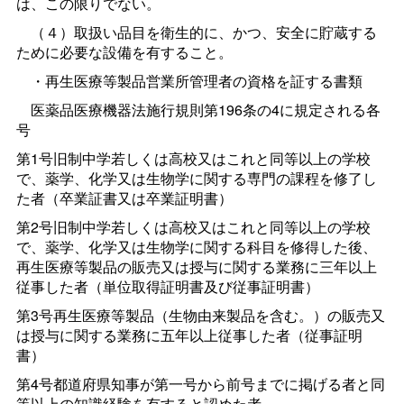
は、この限りでない。
（４）取扱い品目を衛生的に、かつ、安全に貯蔵する
ために必要な設備を有すること。
・再生医療等製品営業所管理者の資格を証する書類
医薬品医療機器法施行規則第196条の4に規定される各
号
第1号旧制中学若しくは高校又はこれと同等以上の学校
で、薬学、化学又は生物学に関する専門の課程を修了し
た者（卒業証書又は卒業証明書）
第2号旧制中学若しくは高校又はこれと同等以上の学校
で、薬学、化学又は生物学に関する科目を修得した後、
再生医療等製品の販売又は授与に関する業務に三年以上
従事した者（単位取得証明書及び従事証明書）
第3号再生医療等製品（生物由来製品を含む。）の販売又
は授与に関する業務に五年以上従事した者（従事証明
書）
第4号都道府県知事が第一号から前号までに掲げる者と同
等以上の知識経験を有すると認めた者