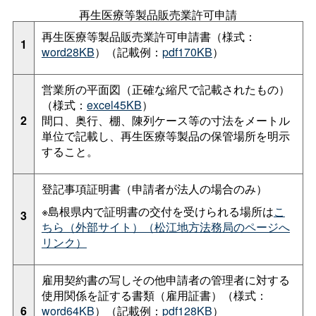
再生医療等製品販売業許可申請
再生医療等製品販売業許可申請書（様式：
1
word28KB
）（記載例：
pdf170KB
）
営業所の平面図（正確な縮尺で記載されたもの）
（様式：
excel45KB
）
2
間口、奥行、棚、陳列ケース等の寸法をメートル
単位で記載し、再生医療等製品の保管場所を明示
すること。
登記事項証明書（申請者が法人の場合のみ）
※島根県内で証明書の交付を受けられる場所は
こ
3
ちら（外部サイト）（松江地方法務局のページへ
リンク）
雇用契約書の写しその他申請者の管理者に対する
使用関係を証する書類（雇用証書）（様式：
6
word64KB
）（記載例：
pdf128KB
）