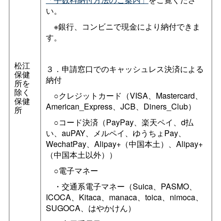
い。
※銀行、コンビニで現金により納付できま
す。
松江
３．申請窓口でのキャッシュレス決済による
保健
納付
所を
除く
○クレジットカード（VISA、Mastercard、
保健
American_Express、JCB、Diners_Club）
所
○コード決済（PayPay、楽天ペイ、d払
い、auPAY、メルペイ、ゆうちょPay、
WechatPay、Alipay+（中国本土）、Alipay+
（中国本土以外））
○電子マネー
・交通系電子マネー（Suica、PASMO、
ICOCA、Kitaca、manaca、toica、nimoca、
SUGOCA、はやかけん）