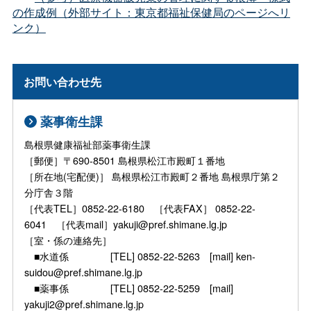
の作成例（外部サイト：東京都福祉保健局のページへリ
ンク）
お問い合わせ先
薬事衛生課
島根県健康福祉部薬事衛生課
［郵便］〒690-8501 島根県松江市殿町１番地
［所在地(宅配便)］ 島根県松江市殿町２番地 島根県庁第２
分庁舎３階
［代表TEL］0852-22-6180 ［代表FAX］ 0852-22-
6041 ［代表mail］yakuji@pref.shimane.lg.jp
［室・係の連絡先］
■水道係 [TEL] 0852-22-5263 [mail] ken-
suidou@pref.shimane.lg.jp
■薬事係 [TEL] 0852-22-5259 [mail]
yakuji2@pref.shimane.lg.jp