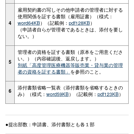
雇用契約書の写しその他申請者の管理者に対する
使用関係を証する書類（雇用証書）（様式：
4
word64KB
）（記載例：
pdf128KB
）
（申請者自らが管理者であるときは、添付を要し
ない。）
管理者の資格を証する書類（原本をご用意くださ
い。）（内容確認後、返戻します。）
5
別紙「高度管理医療機器等販売業・貸与業の管理
者の資格を証する書類」
を参照のこと。
添付書類省略一覧表（添付書類を省略するときの
6
み）（様式：
word59KB
）（記載例：
pdf123KB
）
●提出部数：申請書、添付書類とも各１部