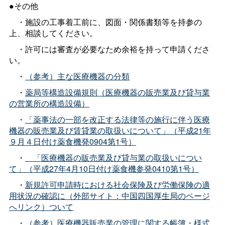
●その他
・施設の工事着工前に、図面・関係書類等を持参の
上、相談してください。
・許可には審査が必要なため余裕を持って申請くださ
い。
・
（参考）主な医療機器の分類
・
薬局等構造設備規則（医療機器の販売業及び貸与業
の営業所の構造設備）
・
「薬事法の一部を改正する法律等の施行に伴う医療
機器の販売業及び賃貸業の取扱いについて」（平成21年
９月４日付け薬食機発0904第1号）
・
「医療機器の販売業及び貸与業の取扱いについ
て」（平成27年4月10日付け薬食機参発0410第1号）
・
新規許可申請時における社会保険及び労働保険の適
用状況の確認に（外部サイト：中国四国厚生局のページ
へリンク）ついて
・
（参考）医療機器販売業の管理に関する帳簿・様式