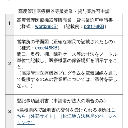
高度管理医療機器等販売業・貸与業許可申請
高度管理医療機器等販売業・貸与業許可申請書
1
（様式：
word29KB
）（記載例：
pdf176KB
）
営業所の平面図（正確な縮尺で記載されたもの）
（様式：
excel45KB
）
間口、奥行、棚、陳列ケース等の寸法をメートル
単位で記載し、医療機器の保管場所を明示するこ
2
と。
（高度管理医療機器プログラムを電気回線を通じ
て提供するのみの営業所については、添付を要し
ない。）
登記事項証明書（申請者が法人の場合のみ）
※島根県内で証明書の交付を受けられる場所は
こ
3
ちら（外部サイト）（松江地方法務局のページへ
リンク）