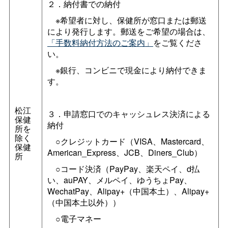
２．納付書での納付
※希望者に対し、保健所が窓口または郵送
により発行します。郵送をご希望の場合は、
「手数料納付方法のご案内」
をご覧くださ
い。
※銀行、コンビニで現金により納付できま
す。
松江
３．申請窓口でのキャッシュレス決済による
保健
納付
所を
除く
○クレジットカード（VISA、Mastercard、
保健
American_Express、JCB、Diners_Club）
所
○コード決済（PayPay、楽天ペイ、d払
い、auPAY、メルペイ、ゆうちょPay、
WechatPay、Alipay+（中国本土）、Alipay+
（中国本土以外））
○電子マネー