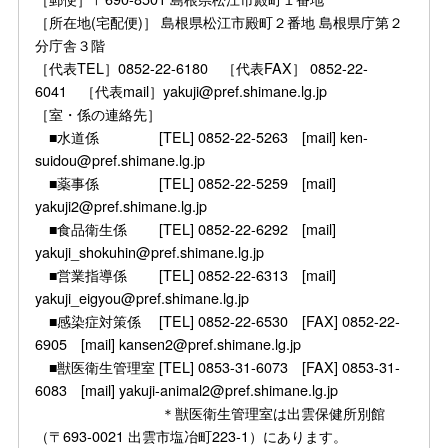
［所在地(宅配便)］ 島根県松江市殿町２番地 島根県庁第２
分庁舎３階
［代表TEL］0852-22-6180 ［代表FAX］ 0852-22-
6041 ［代表mail］yakuji@pref.shimane.lg.jp
［室・係の連絡先］
■水道係 [TEL] 0852-22-5263 [mail] ken-
suidou@pref.shimane.lg.jp
■薬事係 [TEL] 0852-22-5259 [mail]
yakuji2@pref.shimane.lg.jp
■食品衛生係 [TEL] 0852-22-6292 [mail]
yakuji_shokuhin@pref.shimane.lg.jp
■営業指導係 [TEL] 0852-22-6313 [mail]
yakuji_eigyou@pref.shimane.lg.jp
■感染症対策係 [TEL] 0852-22-6530 [FAX] 0852-22-
6905 [mail] kansen2@pref.shimane.lg.jp
■獣医衛生管理室 [TEL] 0853-31-6073 [FAX] 0853-31-
6083 [mail] yakuji-animal2@pref.shimane.lg.jp
＊獣医衛生管理室は出雲保健所別館
（〒693-0021 出雲市塩冶町223-1）にあります。