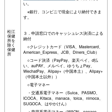
い。
※銀行、コンビニで現金により納付できま
す。
松江
３．申請窓口でのキャッシュレス決済による
保健
納付
所を
除く
○クレジットカード（VISA、Mastercard、
保健
American_Express、JCB、Diners_Club）
所
○コード決済（PayPay、楽天ペイ、d払
い、auPAY、メルペイ、ゆうちょPay、
WechatPay、Alipay+（中国本土）、Alipay+
（中国本土以外））
○電子マネー
・交通系電子マネー（Suica、PASMO、
ICOCA、Kitaca、manaca、toica、nimoca、
SUGOCA、はやかけん）
・商用系電子マネー（WAON、nanaco、