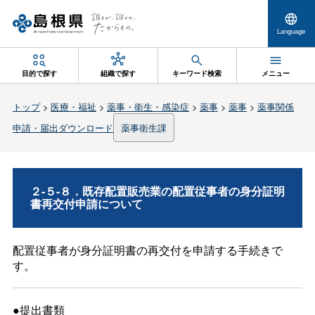
Language
目的で探す
組織で探す
キーワード検索
メニュー
トップ
>
医療・福祉
>
薬事・衛生・感染症
>
薬事
>
薬事
>
薬事関係
申請・届出ダウンロード
薬事衛生課
２-５-８．既存配置販売業の配置従事者の身分証明
書再交付申請について
配置従事者が身分証明書の再交付を申請する手続きで
す。
●提出書類