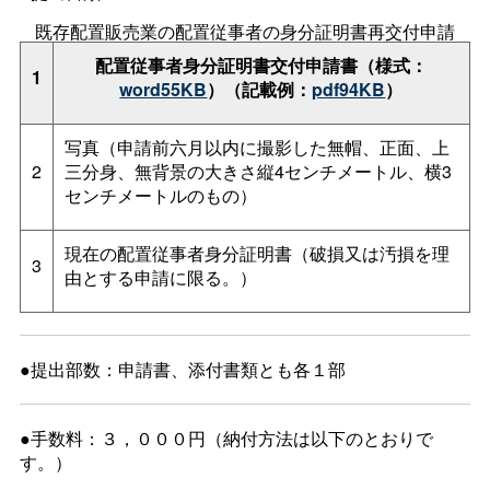
既存配置販売業の配置従事者の身分証明書再交付申請
配置従事者身分証明書交付申請書（様式：
1
word55KB
）（記載例：
pdf94KB
）
写真（申請前六月以内に撮影した無帽、正面、上
2
三分身、無背景の大きさ縦4センチメートル、横3
センチメートルのもの）
現在の配置従事者身分証明書（破損又は汚損を理
3
由とする申請に限る。）
●提出部数：申請書、添付書類とも各１部
●手数料：３，０００円（納付方法は以下のとおりで
す。）