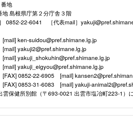
１番地
番地 島根県庁第２分庁舎３階
52-22-6041 ［代表mail］yakuji@pref.shimane.l
ken-suidou@pref.shimane.lg.jp
yakuji2@pref.shimane.lg.jp
 yakuji_shokuhin@pref.shimane.lg.jp
 yakuji_eigyou@pref.shimane.lg.jp
 0852-22-6905 [mail] kansen2@pref.shimane.
0853-31-6083 [mail] yakuji-animal2@pref.shi
〒693-0021 出雲市塩冶町223-1）に