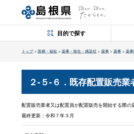
目的で探す
トップ
>
医療・福祉
>
薬事・衛生・感染症
>
薬事
>
薬事
>
薬事
２-５-６．既存配置販売
配置販売業者又は配置員が配置販売を開始する際の
最終更新：令和７年３月