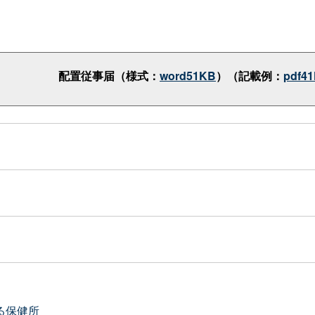
配置従事届（様式：
word51KB
）（記載例：
pdf4
る保健所