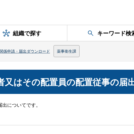
組織で探す
キーワード検
関係申請・届出ダウンロード
薬事衛生課
業者又はその配置員の配置従事の届
届出についてです。