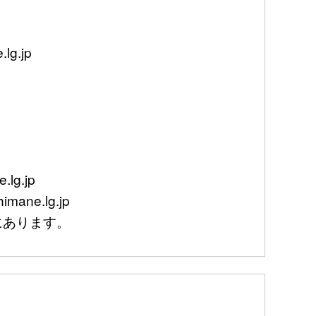
g.jp
lg.jp
mane.lg.jp
あります。