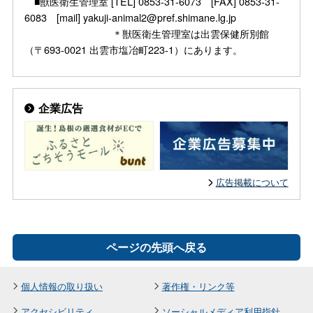
■獣医衛生管理室 [TEL] 0853-31-6073 [FAX] 0853-31-
6083 [mail] yakuji-animal2@pref.shimane.lg.jp
＊獣医衛生管理室は出雲保健所別館
（〒693-0021 出雲市塩冶町223-1）にあります。
企業広告
広告掲載について
ページの先頭へ戻る
個人情報の取り扱い
著作権・リンク等
アクセシビリティ
ソーシャルメディア利用指針