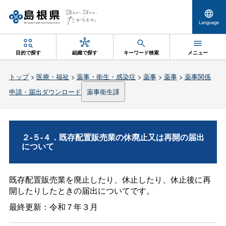
Language
目的で探す
組織で探す
キーワード検索
メニュー
トップ
>
医療・福祉
>
薬事・衛生・感染症
>
薬事
>
薬事
>
薬事関係
申請・届出ダウンロード
薬事衛生課
２-５-４．既存配置販売業の休廃止又は再開の届出
について
既存配置販売業を廃止したり、休止したり、休止後に再
開したりしたときの届出についてです。
最終更新：令和７年３月