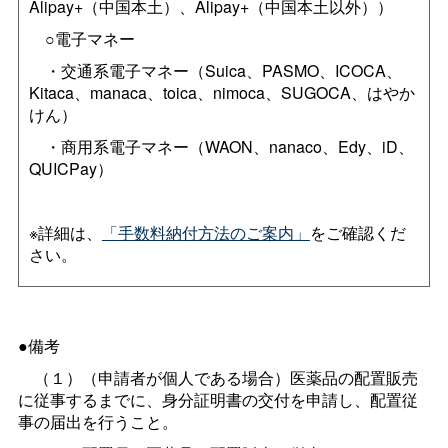
Alipay+（中国本土）、Alipay+（中国本土以外））
○電子マネー
・交通系電子マネー（Suica、PASMO、ICOCA、
Kitaca、manaca、toica、nimoca、SUGOCA、はやか
けん）
・商用系電子マネー（WAON、nanaco、Edy、iD、
QUICPay）
※詳細は、
「手数料納付方法のご案内」
をご確認くだ
さい。
●備考
（１）（申請者が個人である場合）医薬品の配置販売
に従事するまでに、身分証明書の交付を申請し、配置従
事の届出を行うこと。