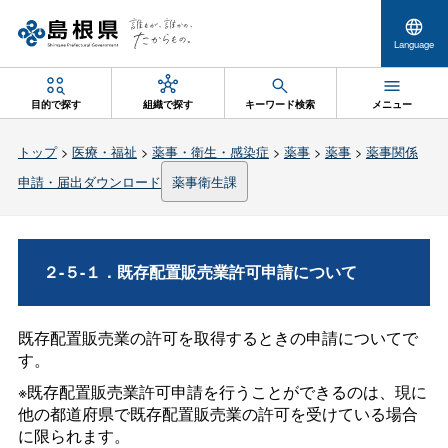
Language
目的で探す
組織で探す
キーワード検索
メニュー
トップ
>
医療・福祉
>
薬事・衛生・感染症
>
薬事
>
薬事
>
薬事関係
申請・届出ダウンロード
薬事衛生課
２-５-１．既存配置販売業許可申請について
既存配置販売業の許可を取得するときの申請についてで
す。
※既存配置販売業許可申請を行うことができるのは、現に
他の都道府県で既存配置販売業の許可を受けている場合
に限られます。