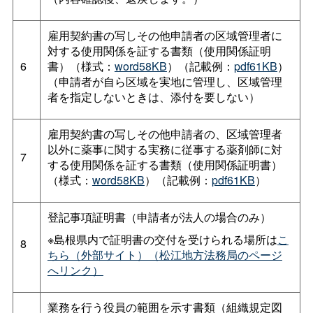
雇用契約書の写しその他申請者の区域管理者に
対する使用関係を証する書類（使用関係証明
6
書）（様式：
word58KB
）（記載例：
pdf61KB
）
（申請者が自ら区域を実地に管理し、区域管理
者を指定しないときは、添付を要しない）
雇用契約書の写しその他申請者の、区域管理者
以外に薬事に関する実務に従事する薬剤師に対
7
する使用関係を証する書類（使用関係証明書）
（様式：
word58KB
）（記載例：
pdf61KB
）
登記事項証明書（申請者が法人の場合のみ）
※島根県内で証明書の交付を受けられる場所は
こ
8
ちら（外部サイト）（松江地方法務局のページ
へリンク）
業務を行う役員の範囲を示す書類（組織規定図