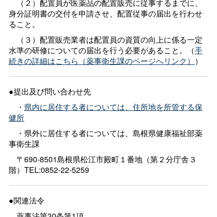
（２）配置員が医薬品の配置販売に従事するまでに、
身分証明書の交付を申請させ、配置従事の届出を行わせ
ること。
（３）配置販売業者は配置員の資質の向上に係る一定
水準の研修についての届出を行う必要があること。（
手
続きの詳細はこちら（薬事衛生課のページへリンク）
）
●提出及び問い合わせ先
・
県内に居住する者については、住所地を所管する保
健所
・県外に居住する者については、島根県健康福祉部薬
事衛生課
〒690-8501島根県松江市殿町１番地（第２分庁舎３
階）TEL:0852-22-5259
●関連法令
薬事法第30条第1項