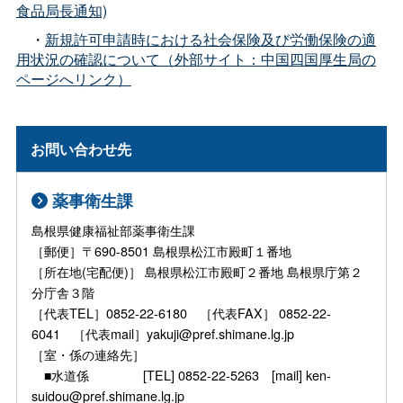
食品局長通知)
・
新規許可申請時における社会保険及び労働保険の適
用状況の確認について（外部サイト：中国四国厚生局の
ページへリンク）
お問い合わせ先
薬事衛生課
島根県健康福祉部薬事衛生課
［郵便］〒690-8501 島根県松江市殿町１番地
［所在地(宅配便)］ 島根県松江市殿町２番地 島根県庁第２
分庁舎３階
［代表TEL］0852-22-6180 ［代表FAX］ 0852-22-
6041 ［代表mail］yakuji@pref.shimane.lg.jp
［室・係の連絡先］
■水道係 [TEL] 0852-22-5263 [mail] ken-
suidou@pref.shimane.lg.jp