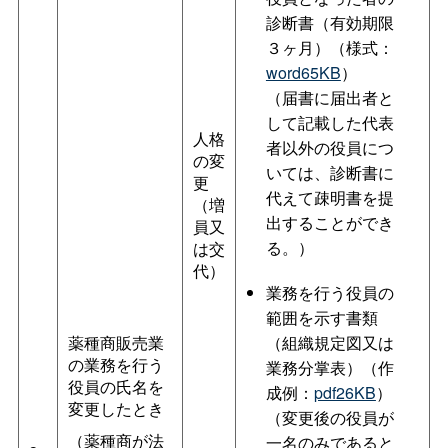
診断書（有効期限
３ヶ月）（様式：
word65KB
）
（届書に届出者と
して記載した代表
人格
者以外の役員につ
の変
いては、診断書に
更
代えて疎明書を提
（増
出することができ
員又
る。）
は交
代）
業務を行う役員の
範囲を示す書類
薬種商販売業
（組織規定図又は
の業務を行う
業務分掌表）（作
役員の氏名を
成例：
pdf26KB
）
変更したとき
（変更後の役員が
（薬種商が法
一名のみであると