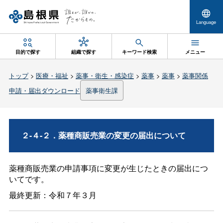
Language
目的で探す
組織で探す
キーワード検索
メニュー
トップ
>
医療・福祉
>
薬事・衛生・感染症
>
薬事
>
薬事
>
薬事関係
申請・届出ダウンロード
薬事衛生課
２-４-２．薬種商販売業の変更の届出について
薬種商販売業の申請事項に変更が生じたときの届出につ
いてです。
最終更新：令和７年３月