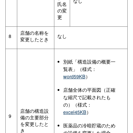
なし
氏名
の変
更
店舗の名称を
8
なし
変更したとき
別紙「構造設備の概要一
覧表」（様式：
word59KB
）
店舗全体の平面図（正確
な縮尺で記載されたも
の）（様式：
店舗の構造設
excel45KB
）
9
備の主要部分
を変更したと
医薬品の冷暗貯蔵のため
き
の設備を変更した場合