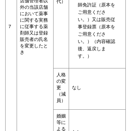
店舗管理者以
代）
師免許証（原本を
外の当該店舗
ご用意くださ
において薬事
い。）又は販売従
に関する実務
7
に従事する薬
事登録票（原本を
剤師又は登録
ご用意くださ
販売者の氏名
い。）（内容確認
を変更したと
後、返戻しま
き
す。）
人格
の変
更
なし
（減
員）
婚姻
等に
よる