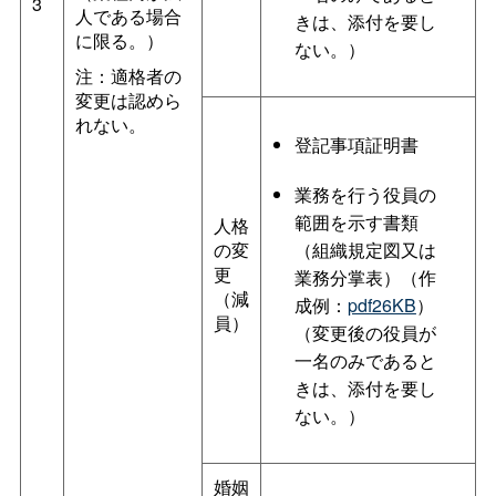
3
人である場合
きは、添付を要し
に限る。）
ない。）
注：適格者の
変更は認めら
れない。
登記事項証明書
業務を行う役員の
範囲を示す書類
人格
の変
（組織規定図又は
更
業務分掌表）（作
（減
成例：
pdf26KB
）
員）
（変更後の役員が
一名のみであると
きは、添付を要し
ない。）
婚姻