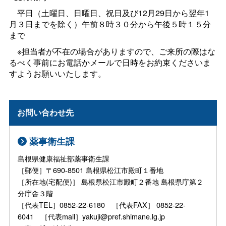
平日（土曜日、日曜日、祝日及び12月29日から翌年1
月３日までを除く）午前８時３０分から午後５時１５分
まで
※担当者が不在の場合がありますので、ご来所の際はな
るべく事前にお電話かメールで日時をお約束くださいま
すようお願いいたします。
お問い合わせ先
薬事衛生課
島根県健康福祉部薬事衛生課
［郵便］〒690-8501 島根県松江市殿町１番地
［所在地(宅配便)］ 島根県松江市殿町２番地 島根県庁第２
分庁舎３階
［代表TEL］0852-22-6180 ［代表FAX］ 0852-22-
6041 ［代表mail］yakuji@pref.shimane.lg.jp