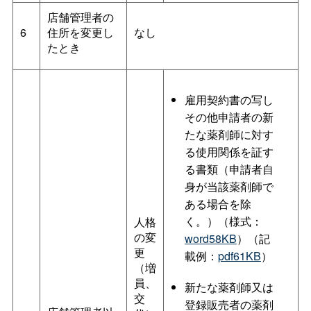
店舗管理者の
6
住所を変更し
なし
たとき
雇用契約書の写し
その他申請者の新
たな薬剤師に対す
る使用関係を証す
る書類（申請者自
身が当該薬剤師で
ある場合を除
く。）（様式：
人格
の変
word58KB
）（記
更
載例：
pdf61KB
）
（増
員、
新たな薬剤師又は
交
登録販売者の薬剤