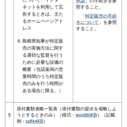
申請
」の手続きを参
ネットを利用して広
照すること。
告するときは、主た
「
特定販売の手続
るホームページアド
きについて
」を参照
レス
すること。
島根県知事が特定販
売の実施方法に関す
る適切な監督を行う
ために必要な設備の
概要（当該薬局の営
業時間のうち特定販
売のみを行う時間が
ある場合に限る。）
添付書類省略一覧表（添付書類の提出を省略しよ
5
うとするときのみ）（様式：
word60KB
）（記載
例：
pdf44KB
）