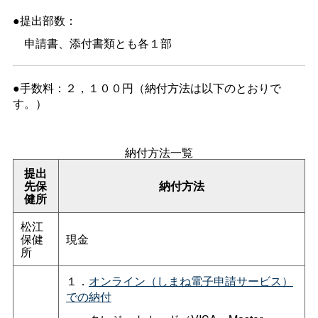
●提出部数：
申請書、添付書類とも各１部
●手数料：２，１００円（納付方法は以下のとおりで
す。）
納付方法一覧
提出
先保
納付方法
健所
松江
保健
現金
所
１．
オンライン（しまね電子申請サービス）
での納付