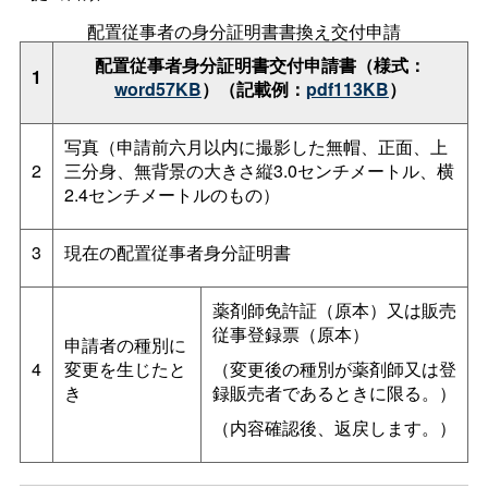
配置従事者の身分証明書書換え交付申請
配置従事者身分証明書交付申請書（様式：
1
word57KB
）（記載例：
pdf113KB
）
写真（申請前六月以内に撮影した無帽、正面、上
2
三分身、無背景の大きさ縦3.0センチメートル、横
2.4センチメートルのもの）
3
現在の配置従事者身分証明書
薬剤師免許証（原本）又は販売
従事登録票（原本）
申請者の種別に
4
変更を生じたと
（変更後の種別が薬剤師又は登
き
録販売者であるときに限る。）
（内容確認後、返戻します。）