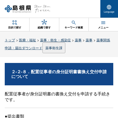
Language
目的で探す
組織で探す
キーワード検索
メニュー
トップ
>
医療・福祉
>
薬事・衛生・感染症
>
薬事
>
薬事
>
薬事関係
申請・届出ダウンロード
薬事衛生課
２-２-８．配置従事者の身分証明書書換え交付申請
について
配置従事者が身分証明書の書換え交付を申請する手続き
です。
●提出書類