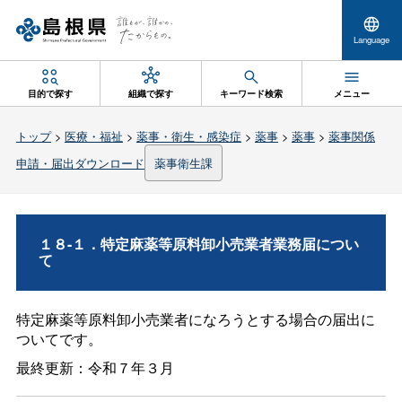
Language
目的で探す
組織で探す
キーワード検索
メニュー
トップ
>
医療・福祉
>
薬事・衛生・感染症
>
薬事
>
薬事
>
薬事関係
申請・届出ダウンロード
薬事衛生課
１８-１．特定麻薬等原料卸小売業者業務届につい
て
特定麻薬等原料卸小売業者になろうとする場合の届出に
ついてです。
最終更新：令和７年３月