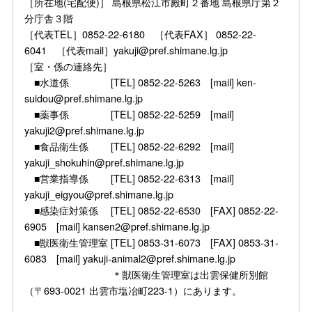
［所在地(宅配便)］ 島根県松江市殿町２番地 島根県庁第２
分庁舎３階
［代表TEL］0852-22-6180 ［代表FAX］ 0852-22-
6041 ［代表mail］yakuji@pref.shimane.lg.jp
［室・係の連絡先］
■水道係 [TEL] 0852-22-5263 [mail] ken-
suidou@pref.shimane.lg.jp
■薬事係 [TEL] 0852-22-5259 [mail]
yakuji2@pref.shimane.lg.jp
■食品衛生係 [TEL] 0852-22-6292 [mail]
yakuji_shokuhin@pref.shimane.lg.jp
■営業指導係 [TEL] 0852-22-6313 [mail]
yakuji_eigyou@pref.shimane.lg.jp
■感染症対策係 [TEL] 0852-22-6530 [FAX] 0852-22-
6905 [mail] kansen2@pref.shimane.lg.jp
■獣医衛生管理室 [TEL] 0853-31-6073 [FAX] 0853-31-
6083 [mail] yakuji-animal2@pref.shimane.lg.jp
＊獣医衛生管理室は出雲保健所別館
（〒693-0021 出雲市塩冶町223-1）にあります。