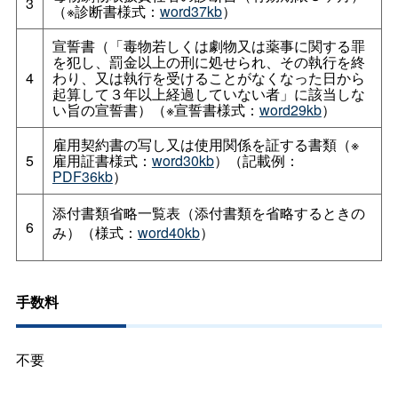
3
（※診断書様式：
word37kb
）
宣誓書（「毒物若しくは劇物又は薬事に関する罪
を犯し、罰金以上の刑に処せられ、その執行を終
4
わり、又は執行を受けることがなくなった日から
起算して３年以上経過していない者」に該当しな
い旨の宣誓書）（※宣誓書様式：
word29kb
）
雇用契約書の写し又は使用関係を証する書類（※
5
雇用証書様式：
word30kb
）（記載例：
PDF36kb
）
添付書類省略一覧表（添付書類を省略するときの
6
み）（様式：
word40kb
）
手数料
不要