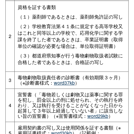
資格を証する書類
（１）薬剤師であるときは、薬剤師免許証の写し
（２）学校教育法第４１条に規定する高等学校又
はこれと同等以上の学校で、応用化学に関する学
2
課を終了した者であるときは、卒業証明書（取得
単位の確認が必要な場合は、単位取得証明書）
（３）都道府県知事が行う毒物劇物取扱者試験に
合格した者であるときは、合格証の写し
毒物劇物取扱責任者の診断書（有効期限３ヶ月）
3
（※診断書様式：
word37kb
）
宣誓書（「毒物若しくは劇物又は薬事に関する罪
を犯し、罰金以上の刑に処せられ、その執行を終
4
わり、又は執行を受けることがなくなった日から
起算して３年以上経過していない者」に該当しな
い旨の宣誓書）（※宣誓書様式：
word29kb
）
雇用契約書の写し又は使用関係を証する書類（※
5
雇用証書様式：
word30kb
）（記載例：