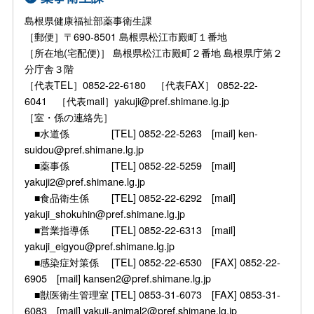
島根県健康福祉部薬事衛生課
［郵便］〒690-8501 島根県松江市殿町１番地
［所在地(宅配便)］ 島根県松江市殿町２番地 島根県庁第２
分庁舎３階
［代表TEL］0852-22-6180 ［代表FAX］ 0852-22-
6041 ［代表mail］yakuji@pref.shimane.lg.jp
［室・係の連絡先］
■水道係 [TEL] 0852-22-5263 [mail] ken-
suidou@pref.shimane.lg.jp
■薬事係 [TEL] 0852-22-5259 [mail]
yakuji2@pref.shimane.lg.jp
■食品衛生係 [TEL] 0852-22-6292 [mail]
yakuji_shokuhin@pref.shimane.lg.jp
■営業指導係 [TEL] 0852-22-6313 [mail]
yakuji_eigyou@pref.shimane.lg.jp
■感染症対策係 [TEL] 0852-22-6530 [FAX] 0852-22-
6905 [mail] kansen2@pref.shimane.lg.jp
■獣医衛生管理室 [TEL] 0853-31-6073 [FAX] 0853-31-
6083 [mail] yakuji-animal2@pref.shimane.lg.jp