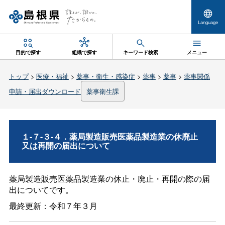
Language
目的で探す
組織で探す
キーワード検索
メニュー
トップ
>
医療・福祉
>
薬事・衛生・感染症
>
薬事
>
薬事
>
薬事関係
申請・届出ダウンロード
薬事衛生課
１-７-３-４．薬局製造販売医薬品製造業の休廃止
又は再開の届出について
薬局製造販売医薬品製造業の休止・廃止・再開の際の届
出についてです。
最終更新：令和７年３月