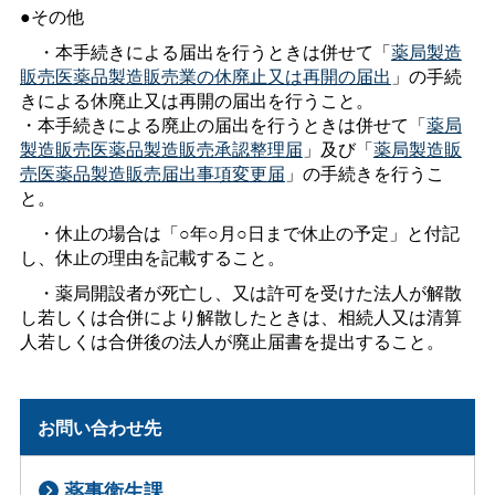
●その他
・本手続きによる届出を行うときは併せて「
薬局製造
販売医薬品製造販売業の休廃止又は再開の届出
」の手続
きによる休廃止又は再開の届出を行うこと。
・本手続きによる廃止の届出を行うときは併せて「
薬局
製造販売医薬品製造販売承認整理届
」及び「
薬局製造販
売医薬品製造販売届出事項変更届
」の手続きを行うこ
と。
・休止の場合は「○年○月○日まで休止の予定」と付記
し、休止の理由を記載すること。
・薬局開設者が死亡し、又は許可を受けた法人が解散
し若しくは合併により解散したときは、相続人又は清算
人若しくは合併後の法人が廃止届書を提出すること。
お問い合わせ先
薬事衛生課