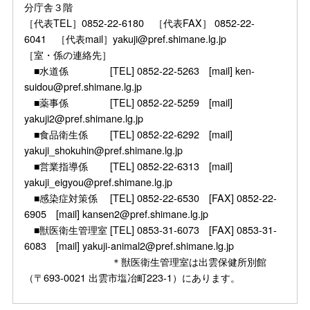
分庁舎３階
［代表TEL］0852-22-6180 ［代表FAX］ 0852-22-
6041 ［代表mail］yakuji@pref.shimane.lg.jp
［室・係の連絡先］
■水道係 [TEL] 0852-22-5263 [mail] ken-
suidou@pref.shimane.lg.jp
■薬事係 [TEL] 0852-22-5259 [mail]
yakuji2@pref.shimane.lg.jp
■食品衛生係 [TEL] 0852-22-6292 [mail]
yakuji_shokuhin@pref.shimane.lg.jp
■営業指導係 [TEL] 0852-22-6313 [mail]
yakuji_eigyou@pref.shimane.lg.jp
■感染症対策係 [TEL] 0852-22-6530 [FAX] 0852-22-
6905 [mail] kansen2@pref.shimane.lg.jp
■獣医衛生管理室 [TEL] 0853-31-6073 [FAX] 0853-31-
6083 [mail] yakuji-animal2@pref.shimane.lg.jp
＊獣医衛生管理室は出雲保健所別館
（〒693-0021 出雲市塩冶町223-1）にあります。