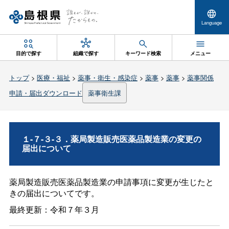
Language
目的で探す
組織で探す
キーワード検索
メニュー
トップ
>
医療・福祉
>
薬事・衛生・感染症
>
薬事
>
薬事
>
薬事関係
申請・届出ダウンロード
薬事衛生課
１-７-３-３．薬局製造販売医薬品製造業の変更の
届出について
薬局製造販売医薬品製造業の申請事項に変更が生じたと
きの届出についてです。
最終更新：令和７年３月