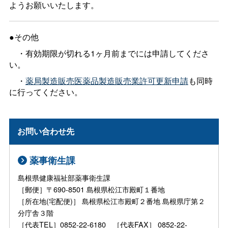
ようお願いいたします。
●その他
・有効期限が切れる1ヶ月前までには申請してくださ
い。
・
薬局製造販売医薬品製造販売業許可更新申請
も同時
に行ってください。
お問い合わせ先
薬事衛生課
島根県健康福祉部薬事衛生課
［郵便］〒690-8501 島根県松江市殿町１番地
［所在地(宅配便)］ 島根県松江市殿町２番地 島根県庁第２
分庁舎３階
［代表TEL］0852-22-6180 ［代表FAX］ 0852-22-