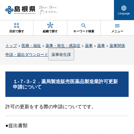
Language
目的で探す
組織で探す
キーワード検索
メニュー
トップ
>
医療・福祉
>
薬事・衛生・感染症
>
薬事
>
薬事
>
薬事関係
申請・届出ダウンロード
薬事衛生課
１-７-３-２．薬局製造販売医薬品製造業許可更新
申請について
許可の更新をする際の申請についてです。
●提出書類