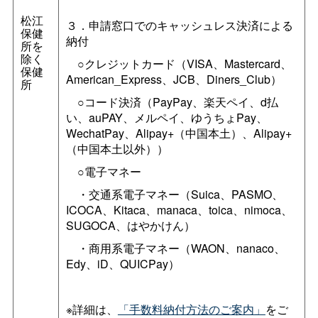
松江
３．申請窓口でのキャッシュレス決済による
保健
納付
所を
除く
○クレジットカード（VISA、Mastercard、
保健
American_Express、JCB、Diners_Club）
所
○コード決済（PayPay、楽天ペイ、d払
い、auPAY、メルペイ、ゆうちょPay、
WechatPay、Alipay+（中国本土）、Alipay+
（中国本土以外））
○電子マネー
・交通系電子マネー（Suica、PASMO、
ICOCA、Kitaca、manaca、toica、nimoca、
SUGOCA、はやかけん）
・商用系電子マネー（WAON、nanaco、
Edy、iD、QUICPay）
※詳細は、
「手数料納付方法のご案内」
をご