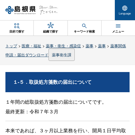
Language
目的で探す
組織で探す
キーワード検索
メニュー
トップ
>
医療・福祉
>
薬事・衛生・感染症
>
薬事
>
薬事
>
薬事関係
申請・届出ダウンロード
薬事衛生課
１-５．取扱処方箋数の届出について
１年間の総取扱処方箋数の届出についてです。
最終更新：令和７年３月
本来であれば、３ヶ月以上業務を行い、開局１日平均取