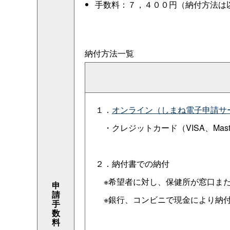
手数料：７，４００円（納付方法は
納付方法一覧
１．
オンライン（しまね電子申請サ
・クレジットカード（VISA、Mastercar
２．納付書での納付
※希望者に対し、保健所が窓口また
申
請
※銀行、コンビニで現金により納
手
数
料