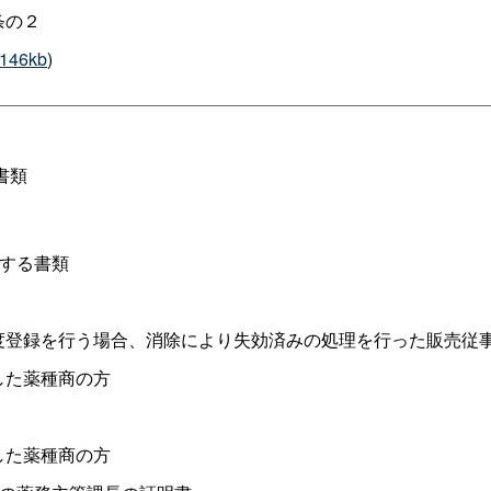
条の２
146kb
)
書類
明する書類
度登録を行う場合、消除により失効済みの処理を行った販売従
した薬種商の方
した薬種商の方