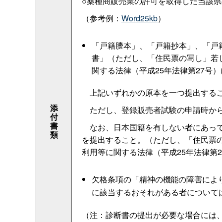
○薬種商販売業の許可を取得した当該
（参考例：
Word25kb
）
「戸籍謄本」、「戸籍抄本」、「戸
書」（ただし、「住民票の写し」若
関する法律（平成25年法律第27号
上記いずれかの原本を一つ提出するこ
添
ただし、登録販売者試験の申請時から
付
書
なお、日本国籍を有しない者にあって
類
を提出すること。（ただし、「住民票
利用等に関する法律（平成25年法律第
欠格条項の「
精神の機能の障害によ
に該当するおそれがある者について
（注：診断書の提出が必要な場合には、提