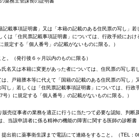
県の薬務主管課長の証明書
籍記載事項証明書」又は「本籍の記載のある住民票の写し」若
しくは「住民票記載事項証明書」については、行政手続におけ
）に規定する「個人番号」の記載がないものに限る。）
と。（発行後６ヶ月以内のものに限る）
氏名又は本籍に変更があった者については、住民票の写し若
は、戸籍謄本等に代えて「国籍の記載のある住民票の写し」又
の写し」若しくは「住民票記載事項証明書」については、行政
27号）に規定する「個人番号」の記載がないものに限る。）
り販売従事者の業務を適正に行うに当たつて必要な認知、判断
は、当該申請者に係る精神の機能の障害に関する医師の診断書
出前に薬事衛生課まで電話にて連絡をすること。（TEL：0852-