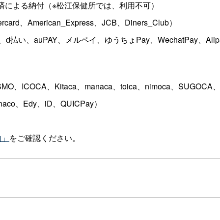
済による納付（※松江保健所では、利用不可）
d、American_Express、JCB、Diners_Club）
払い、auPAY、メルペイ、ゆうちょPay、WechatPay、Alip
ICOCA、Kitaca、manaca、toica、nimoca、SUGO
o、Edy、iD、QUICPay）
内」
をご確認ください。