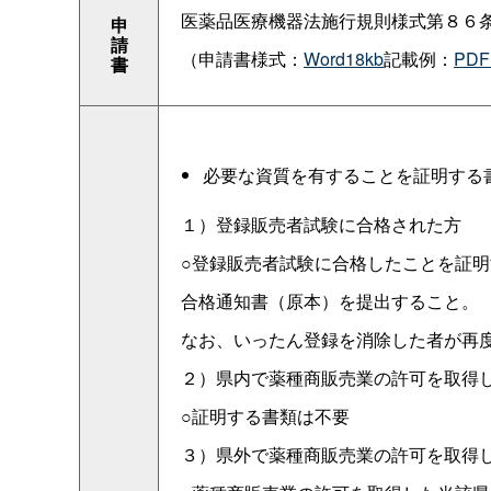
医薬品医療機器法施行規則様式第８６
申
請
（申請書様式：
Word18kb
記載例：
PDF
書
必要な資質を有することを証明する
１）登録販売者試験に合格された方
○登録販売者試験に合格したことを証
合格通知書（原本）を提出すること。
なお、いったん登録を消除した者が再
２）県内で薬種商販売業の許可を取得
○証明する書類は不要
３）県外で薬種商販売業の許可を取得