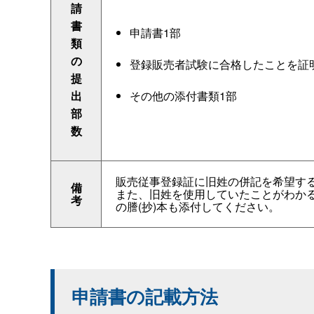
請
書
申請書1部
類
の
登録販売者試験に合格したことを証
提
出
その他の添付書類1部
部
数
販売従事登録証に旧姓の併記を希望す
備
また、旧姓を使用していたことがわかる
考
の謄(抄)本も添付してください。
申請書の記載方法