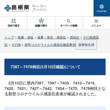
Language
目的で探す
組織で探す
キーワード検索
メニュー
トップ
>
医療・福祉
>
薬事・衛生・感染症
>
感染症
>
その他感染
症
>
その他
>
新型コロナウイルス感染症確認事例
薬事衛生課
7387～7478例目(3月10日確認)について
3月10日に県内7387、7397～7405、7410～7416、
7420、7421、7427～7442、7454～7470、7478例目とな
る新型コロナウイルス感染症患者が確認されました。