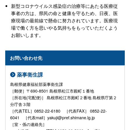
新型コロナウイルス感染症の治療等にあたる医療従
事者の方は、県民の命と健康を守るため、日夜、医
療現場の最前線で懸命に努力されています。医療現
場で働く方を思いやる気持ちをもっていただくよう
お願いします。
お問い合わせ先
薬事衛生課
島根県健康福祉部薬事衛生課
［郵便］〒690-8501 島根県松江市殿町１番地
［所在地(宅配便)］ 島根県松江市殿町２番地 島根県庁第２
分庁舎３階
［代表TEL］0852-22-6180 ［代表FAX］ 0852-22-
6041 ［代表mail］yakuji@pref.shimane.lg.jp
［室・係の連絡先］