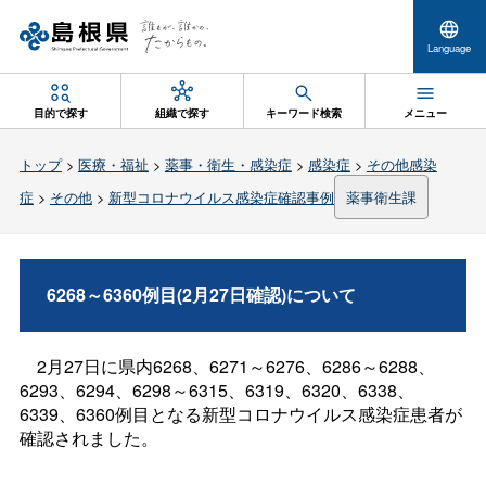
Language
目的で探す
組織で探す
キーワード検索
メニュー
トップ
>
医療・福祉
>
薬事・衛生・感染症
>
感染症
>
その他感染
症
>
その他
>
新型コロナウイルス感染症確認事例
薬事衛生課
6268～6360例目(2月27日確認)について
2月27日に県内6268、6271～6276、6286～6288、
6293、6294、6298～6315、6319、6320、6338、
6339、6360例目となる新型コロナウイルス感染症患者が
確認されました。