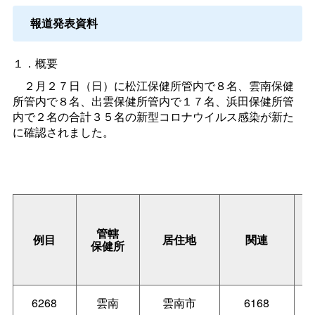
報道発表資料
１．概要
２月２７日（日）に松江保健所管内で８名、雲南保健
所管内で８名、出雲保健所管内で１７名、浜田保健所管
内で２名の合計３５名の新型コロナウイルス感染が新た
に確認されました。
管轄
例目
居住地
関連
保健所
6268
雲南
雲南市
6168