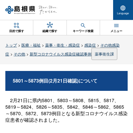
Language
目的で探す
組織で探す
キーワード検索
メニュー
トップ
>
医療・福祉
>
薬事・衛生・感染症
>
感染症
>
その他感染
症
>
その他
>
新型コロナウイルス感染症確認事例
薬事衛生課
5801～5873例目(2月21日確認)について
2月21日に県内5801、5803～5808、5815、5817、
5819～5824、5826～5835、5842、5846～5862、5865
～5870、5872、5873例目となる新型コロナウイルス感染
症患者が確認されました。