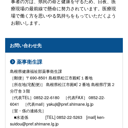
事者の方は、県民の命と健康を守るため、日夜、医
療現場の最前線で懸命に努力されています。医療現
場で働く方を思いやる気持ちをもっていただくよう
お願いします。
お問い合わせ先
薬事衛生課
島根県健康福祉部薬事衛生課
［郵便］〒690-8501 島根県松江市殿町１番地
［所在地(宅配便)］ 島根県松江市殿町２番地 島根県庁第２
分庁舎３階
［代表TEL］0852-22-6180 ［代表FAX］ 0852-22-
6041 ［代表mail］yakuji@pref.shimane.lg.jp
［室・係の連絡先］
■水道係 [TEL] 0852-22-5263 [mail] ken-
suidou@pref.shimane.lg.jp