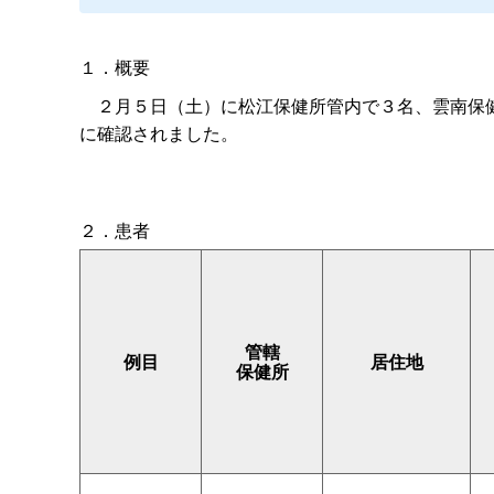
１．概要
２月５日（土）に松江保健所管内で３名、雲南保健
に確認されました。
２．患者
管轄
例目
居住地
保健所