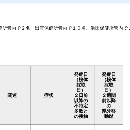
所管内で２名、出雲保健所管内で１０名、浜田保健所管内で
発症日
発症日
（検体
（検体
採取
採取
日）
日）
関連
症状
２日前
２週間
以降の
前以降
不特定
の
多数と
県外移
の接触
動歴