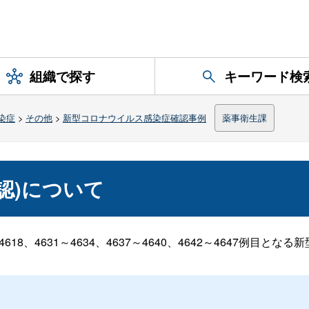
組織で探す
キーワード検
染症
>
その他
>
新型コロナウイルス感染症確認事例
薬事衛生課
確認)について
6～4618、4631～4634、4637～4640、4642～4647