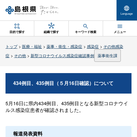
Language
目的で探す
組織で探す
キーワード検索
メニュー
トップ
>
医療・福祉
>
薬事・衛生・感染症
>
感染症
>
その他感染
症
>
その他
>
新型コロナウイルス感染症確認事例
薬事衛生課
434例目、435例目（５月16日確認）について
5月16日に県内434例目、435例目となる新型コロナウイ
ルス感染症患者が確認されました。
報道発表資料