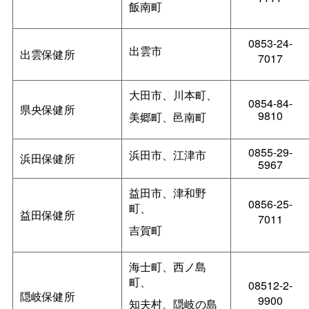
飯南町
0853-24-
出雲市
出雲保健所
7017
大田市、川本町、
0854-84-
県央保健所
9810
美郷町、
邑南町
0855-29-
浜田市、江津市
浜田保健所
5967
益田市、津和野
0856-25-
町、
益田保健所
7011
吉賀町
海士町、西ノ島
町、
08512-2-
隠岐保健所
9900
知夫村、
隠岐の島