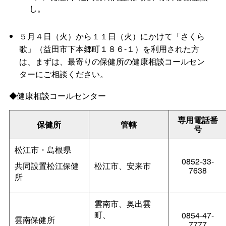
し。
５月４日（火）から１１日（火）にかけて「さくら
歌」（益田市下本郷町１８６-１）を利用された方
は、まずは、最寄りの保健所の健康相談コールセン
ターにご相談ください。
◆健康相談コールセンター
専用電話番
保健所
管轄
号
松江市・島根県
0852-33-
共同
設置
松江保健
松江市、安来市
7638
所
雲南市、奥出雲
町、
0854-47-
雲南保健所
7777