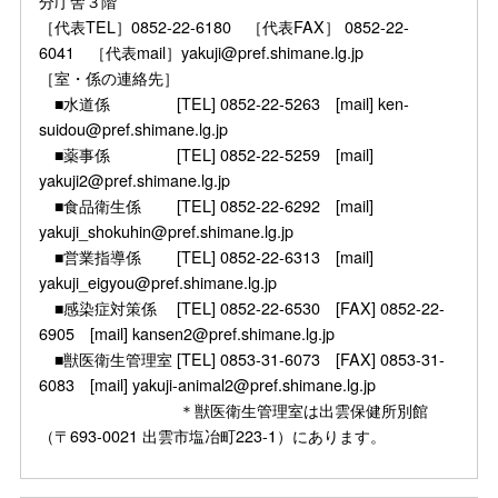
分庁舎３階
［代表TEL］0852-22-6180 ［代表FAX］ 0852-22-
6041 ［代表mail］yakuji@pref.shimane.lg.jp
［室・係の連絡先］
■水道係 [TEL] 0852-22-5263 [mail] ken-
suidou@pref.shimane.lg.jp
■薬事係 [TEL] 0852-22-5259 [mail]
yakuji2@pref.shimane.lg.jp
■食品衛生係 [TEL] 0852-22-6292 [mail]
yakuji_shokuhin@pref.shimane.lg.jp
■営業指導係 [TEL] 0852-22-6313 [mail]
yakuji_eigyou@pref.shimane.lg.jp
■感染症対策係 [TEL] 0852-22-6530 [FAX] 0852-22-
6905 [mail] kansen2@pref.shimane.lg.jp
■獣医衛生管理室 [TEL] 0853-31-6073 [FAX] 0853-31-
6083 [mail] yakuji-animal2@pref.shimane.lg.jp
＊獣医衛生管理室は出雲保健所別館
（〒693-0021 出雲市塩冶町223-1）にあります。