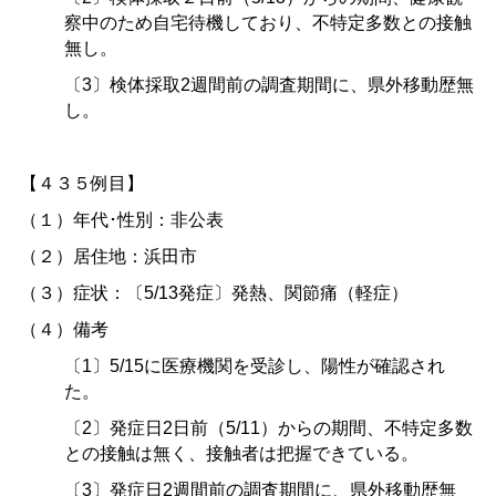
察中のため自宅待機しており、不特定多数との接触
無し。
〔
3
〕検体採取
2
週間前の調査期間に、県外移動歴無
し。
【４３５例目】
（１）年代･性別：非公表
（２）居住地：浜田市
（３）症状：〔
5/13
発症〕発熱、関節痛（軽症）
（４）備考
〔
1
〕
5/15
に医療機関を受診し、陽性が確認され
た。
〔
2
〕発症日
2
日前（
5/11
）からの期間、不特定多数
との接触は無く、接触者は把握できている。
〔
3
〕発症日
2
週間前の調査期間に、県外移動歴無