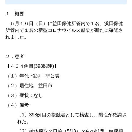
１．概要
５月１６日（日）に益田保健所管内で１名、浜田保健
所管内で１名の新型コロナウイルス感染が新たに確認さ
れました。
２．患者
【４３４例目
(398
関連
)
】
（１）年代･性別：非公表
（２）居住地：益田市
（３）症状：なし
（４）備考
〔
1
〕
398
例目の接触者として検査し、陽性が確認さ
れた。
〔
2
〕検体採取２日前（
5/13
）からの期間、健康観