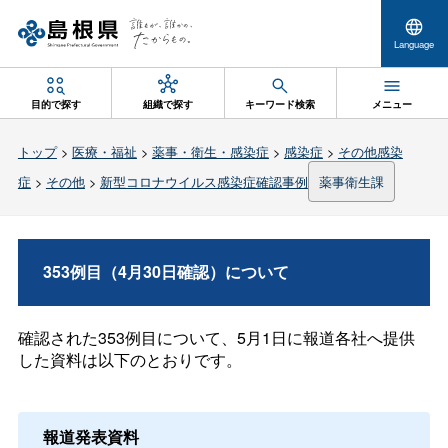
Language
目的で探す
組織で探す
キーワード検索
メニュー
トップ
>
医療・福祉
>
薬事・衛生・感染症
>
感染症
>
その他感染
症
>
その他
>
新型コロナウイルス感染症確認事例
薬事衛生課
353例目（4月30日確認）について
確認された353例目について、5月1日に報道各社へ提供
した資料は以下のとおりです。
報道発表資料