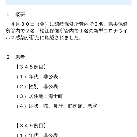
１
概要
４月３０日（金）に隠岐保健所管内で３名、県央保健
所管内で２名、松江保健所管内で１名の新型コロナウイ
ルス感染が新たに確認されました。
２
患者
【３４８例目】
（１）年代：非公表
（２）性別：非公表
（３）居住地：海士町
（４）症状：咳、鼻汁、筋肉痛、悪寒
【３４９例目】
（１）年代：非公表