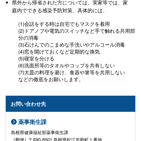
県外から帰省された方については、実家等では、家
庭内でできる感染予防対策、具体的には、
(1)会話をする時は自宅でもマスクを着用
(2)ドアノブや電気のスイッチなど手で触れる共用部
分の消毒
(3)石けんでのこまめな手洗いやアルコール消毒
(4)窓を開けておくなど定期的な換気
(5)寝室を分ける
(6)洗面所等のタオルやコップを共有しない
(7)大皿の料理を避け、食器や箸等を共用しない
などの徹底をお願いします。
お問い合わせ先
薬事衛生課
島根県健康福祉部薬事衛生課
［郵便］〒690-8501 島根県松江市殿町１番地