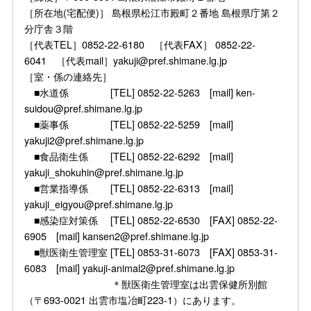
［所在地(宅配便)］ 島根県松江市殿町２番地 島根県庁第２
分庁舎３階
［代表TEL］0852-22-6180 ［代表FAX］ 0852-22-
6041 ［代表mail］yakuji@pref.shimane.lg.jp
［室・係の連絡先］
■水道係 [TEL] 0852-22-5263 [mail] ken-
suidou@pref.shimane.lg.jp
■薬事係 [TEL] 0852-22-5259 [mail]
yakuji2@pref.shimane.lg.jp
■食品衛生係 [TEL] 0852-22-6292 [mail]
yakuji_shokuhin@pref.shimane.lg.jp
■営業指導係 [TEL] 0852-22-6313 [mail]
yakuji_eigyou@pref.shimane.lg.jp
■感染症対策係 [TEL] 0852-22-6530 [FAX] 0852-22-
6905 [mail] kansen2@pref.shimane.lg.jp
■獣医衛生管理室 [TEL] 0853-31-6073 [FAX] 0853-31-
6083 [mail] yakuji-animal2@pref.shimane.lg.jp
＊獣医衛生管理室は出雲保健所別館
（〒693-0021 出雲市塩冶町223-1）にあります。