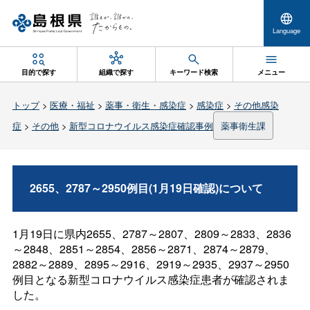
Language
目的で探す
組織で探す
キーワード検索
メニュー
トップ
>
医療・福祉
>
薬事・衛生・感染症
>
感染症
>
その他感染
症
>
その他
>
新型コロナウイルス感染症確認事例
薬事衛生課
2655、2787～2950例目(1月19日確認)について
1月19日に県内2655、2787～2807、2809～2833、2836
～2848、2851～2854、2856～2871、2874～2879、
2882～2889、2895～2916、2919～2935、2937～2950
例目となる新型コロナウイルス感染症患者が確認されま
した。