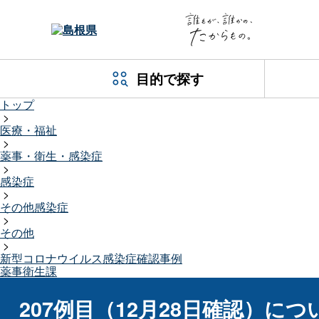
目的で探す
トップ
>
医療・福祉
>
薬事・衛生・感染症
>
感染症
>
その他感染症
>
その他
>
新型コロナウイルス感染症確認事例
薬事衛生課
207例目（12月28日確認）につ