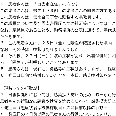
２．患者さんは、「出雲市在住」の方です。
この患者さんは、県内１９３例目の患者さんの同居の方であり
この患者さんは、雲南合同庁舎に勤務する県職員です。
この職員について及び雲南合同庁舎での対応等については、こ
なお、県職員であることや、勤務場所の公表に加えて、年代及
ただきます。
３．この患者さんは、２５日（金）に陽性が確認された県内１
なお、その時は、症状はありませんでした。
４．その後、２７日（日）に咳の症状があり、出雲保健所に
ろ、「陽性」が判明したところであります。
５．患者さんは、現在も、発熱等の症状はありますが、「軽症
６．昨日は自宅で待機していただき、本日、感染症対策を講じ
【現時点での行動歴】
７．出雲保健所においては、感染拡大防止のため、昨日から行
患者さんの行動歴の調査や検査を進めるなかで、感染拡大防止
＜発症日（無症状者は検体採取日）の２日前以降の行動＞
８．発症日の２日前以降の患者さんの行動についてであります