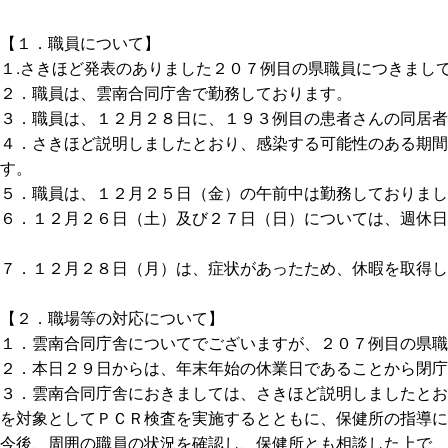
【１．職員について】
１.さきほど発表のありました２０７例目の県職員につきまし
２．職員は、雲南合同庁舎で勤務しております。
３．職員は、１２月２８日に、１９３例目の患者さんの同居者
４．さきほど説明しましたとおり、感染する可能性のある期
す。
５．職員は、１２月２５日（金）の午前中は勤務しておりまし
６．１２月２６日（土）及び２７日（日）については、週休日
７．１２月２８日（月）は、症状があったため、休暇を取得し
【２．職場等の対応について】
１．雲南合同庁舎についてでございますが、２０７例目の県職
２．本日２９日からは、年末年始の休業日であることから閉庁
３．雲南合同庁舎におきましては、さきほど説明しましたとお
を対象としてＰＣＲ検査を実施するとともに、保健所の指導に
今後、周囲の職員の状況を確認し、保健所とも相談した上で、