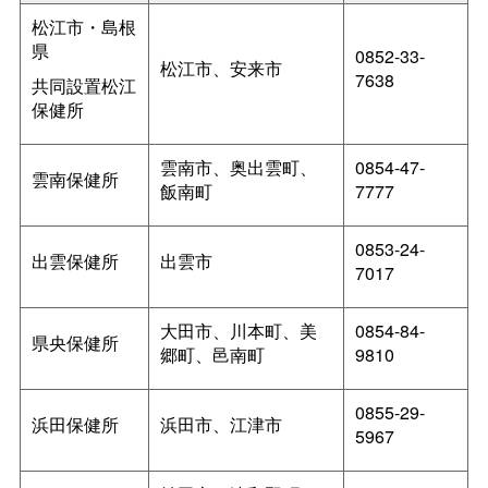
松江市・島根
県
0852-33-
松江市、安来市
7638
共同設置松江
保健所
雲南市、奥出雲町、
0854-47-
雲南保健所
飯南町
7777
0853-24-
出雲保健所
出雲市
7017
大田市、川本町、美
0854-84-
県央保健所
郷町、邑南町
9810
0855-29-
浜田保健所
浜田市、江津市
5967