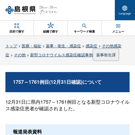
Language
目的で探す
組織で探す
キーワード検索
メニュー
トップ
>
医療・福祉
>
薬事・衛生・感染症
>
感染症
>
その他感染
症
>
その他
>
新型コロナウイルス感染症確認事例
薬事衛生課
1757～1761例目(12月31日確認)について
12月31日に県内1757～1761例目となる新型コロナウイル
ス感染症患者が確認されました。
報道発表資料