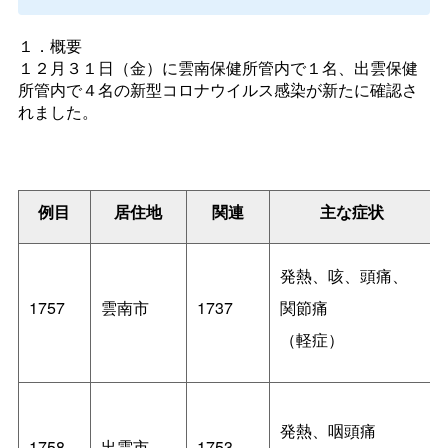
１．概要
１２月３１日（金）に雲南保健所管内で１名、出雲保健
所管内で４名の新型コロナウイルス感染が新たに確認さ
れました。
例目
居住地
関連
主な症状
発熱、咳、頭痛、
1757
雲南市
1737
関節痛
（軽症）
発熱、咽頭痛
1758
出雲市
1753