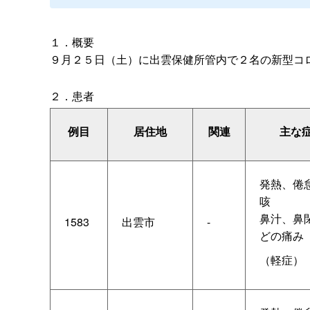
１．概要
９月２５日（土）に出雲保健所管内で２名の新型コ
２．患者
例目
居住地
関連
主な
発熱、倦
咳
鼻汁、鼻
1583
出雲市
-
どの痛み
（軽症）