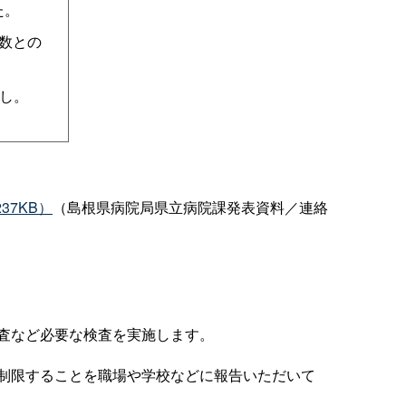
た。
多数との
し。
37KB）
（島根県病院局県立病院課発表資料／連絡
査など必要な検査を実施します。
制限することを職場や学校などに報告いただいて