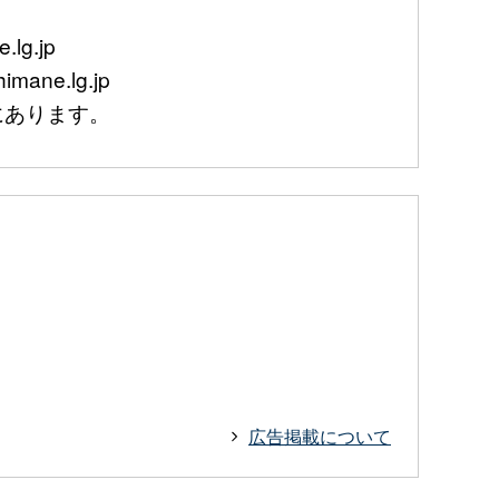
lg.jp
mane.lg.jp
あります。
広告掲載について