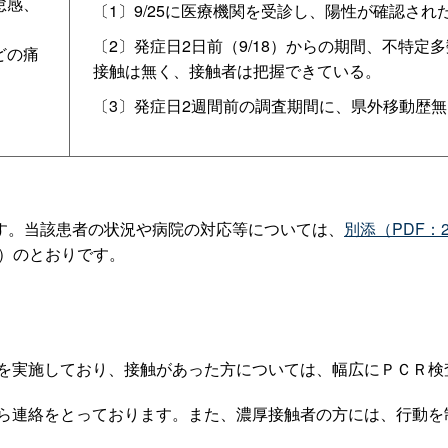
怠感、
〔1〕9/25に医療機関を受診し、陽性が確認され
〔2〕発症日2日前（9/18）からの期間、不特定
どの痛
接触は無く、接触者は把握できている。
〔3〕発症日2週間前の調査期間に、県外移動歴無
す。当該患者の状況や病院の対応等については、
別添（PDF：2
111））のとおりです。
を実施しており、接触があった方については、幅広にＰＣＲ検
ら連絡をとっております。また、濃厚接触者の方には、行動を