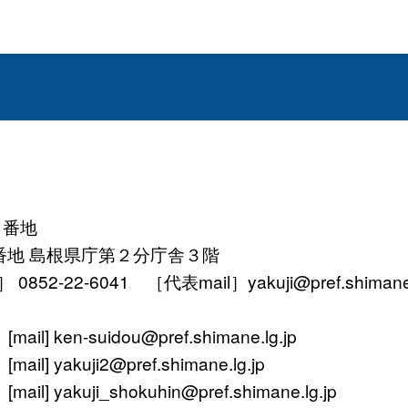
１番地
番地 島根県庁第２分庁舎３階
52-22-6041 ［代表mail］yakuji@pref.shimane.l
ken-suidou@pref.shimane.lg.jp
yakuji2@pref.shimane.lg.jp
 yakuji_shokuhin@pref.shimane.lg.jp