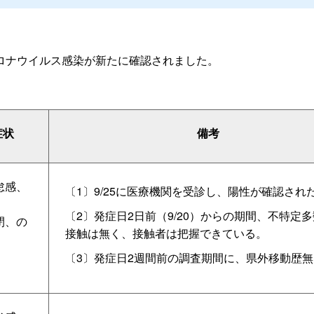
ロナウイルス感染が新たに確認されました。
症状
備考
怠感、
〔1〕9/25に医療機関を受診し、陽性が確認され
〔2〕発症日2日前（9/20）からの期間、不特定
閉、の
接触は無く、接触者は把握できている。
〔3〕発症日2週間前の調査期間に、県外移動歴無