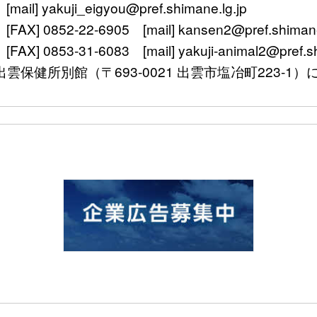
 yakuji_eigyou@pref.shimane.lg.jp
 0852-22-6905 [mail] kansen2@pref.shimane.
0853-31-6083 [mail] yakuji-animal2@pref.shi
〒693-0021 出雲市塩冶町223-1）に