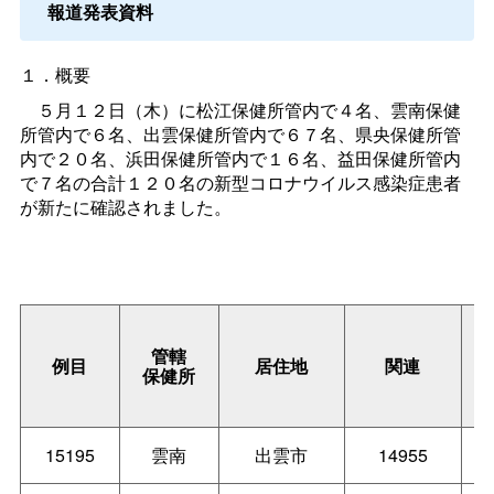
報道発表資料
１．概要
５月１２日（木）に松江保健所管内で４名、雲南保健
所管内で６名、出雲保健所管内で６７名、県央保健所管
内で２０名、浜田保健所管内で１６名、益田保健所管内
で７名の合計１２０名の新型コロナウイルス感染症患者
が新たに確認されました。
管轄
例目
居住地
関連
保健所
15195
雲南
出雲市
14955