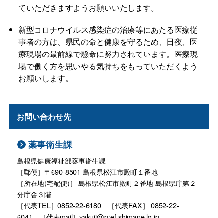
ていただきますようお願いいたします。
新型コロナウイルス感染症の治療等にあたる医療従
事者の方は、県民の命と健康を守るため、日夜、医
療現場の最前線で懸命に努力されています。医療現
場で働く方を思いやる気持ちをもっていただくよう
お願いします。
お問い合わせ先
薬事衛生課
島根県健康福祉部薬事衛生課
［郵便］〒690-8501 島根県松江市殿町１番地
［所在地(宅配便)］ 島根県松江市殿町２番地 島根県庁第２
分庁舎３階
［代表TEL］0852-22-6180 ［代表FAX］ 0852-22-
6041 ［代表mail］yakuji@pref.shimane.lg.jp