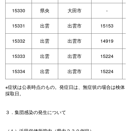
15330
県央
大田市
-
15331
出雲
出雲市
15153
15332
出雲
出雲市
14919
15333
出雲
出雲市
15224
15334
出雲
出雲市
15224
※症状は公表時点のもの。発症日は、無症状の場合は検体
採取日。
３．集団感染の発生について
（１）浜田保健所管内（県内２３９例目）