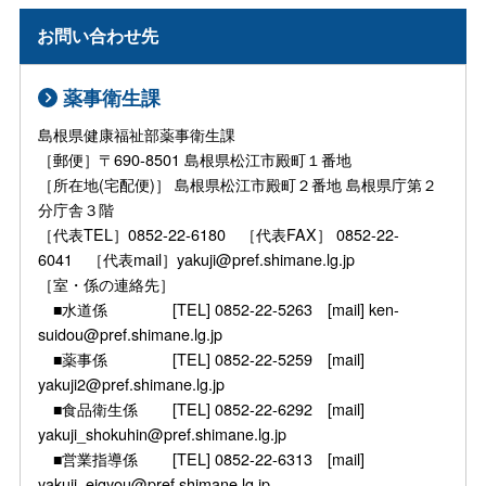
お問い合わせ先
薬事衛生課
島根県健康福祉部薬事衛生課
［郵便］〒690-8501 島根県松江市殿町１番地
［所在地(宅配便)］ 島根県松江市殿町２番地 島根県庁第２
分庁舎３階
［代表TEL］0852-22-6180 ［代表FAX］ 0852-22-
6041 ［代表mail］yakuji@pref.shimane.lg.jp
［室・係の連絡先］
■水道係 [TEL] 0852-22-5263 [mail] ken-
suidou@pref.shimane.lg.jp
■薬事係 [TEL] 0852-22-5259 [mail]
yakuji2@pref.shimane.lg.jp
■食品衛生係 [TEL] 0852-22-6292 [mail]
yakuji_shokuhin@pref.shimane.lg.jp
■営業指導係 [TEL] 0852-22-6313 [mail]
yakuji_eigyou@pref.shimane.lg.jp