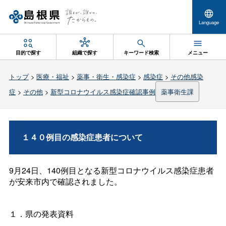
Language
目的で探す
組織で探す
キーワード検索
メニュー
トップ
>
医療・福祉
>
薬事・衛生・感染症
>
感染症
>
その他感染
症
>
その他
>
新型コロナウイルス感染症確認事例
薬事衛生課
１４０例目の感染症患者について
9月24日、140例目となる新型コロナウイルス感染症患者
が安来市内で確認されました。
１．県の発表資料