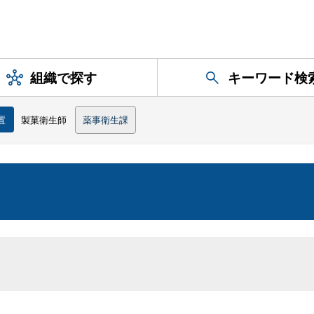
組織で探す
キーワード検
置
製菓衛生師
薬事衛生課