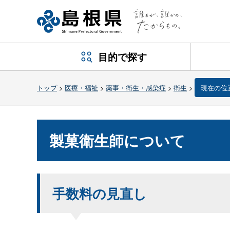
目的で探す
トップ
>
医療・福祉
>
薬事・衛生・感染症
>
衛生
>
現在の位
製菓衛生師について
手数料の見直し