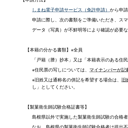
しまね電子申請サービス（免許申請）
から申請
申請に際し、次の書類をご準備いただき、スマ
データ（写真）が不鮮明等により確認が必要な
【本籍の分かる書類】※全員
「戸籍（謄）抄本」又は「本籍表示のある住民
※住民票の写しについては、
マイナンバーが記
※旧姓又は通称名の併記を希望する場合は、
旧
し」としてください。
【製菓衛生師試験合格証書等】
島根県以外で実施した製菓衛生師試験の合格者
なお、島根県の製菓衛生師試験合格者は提出不