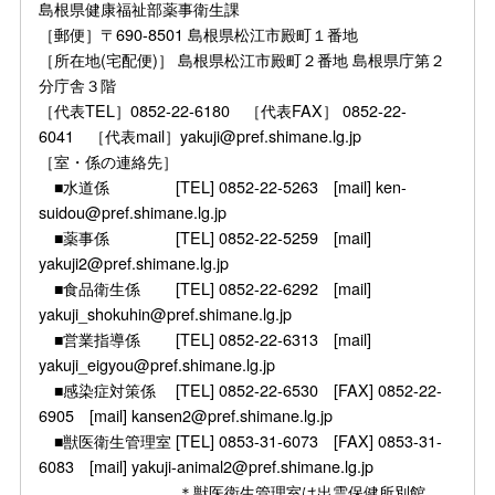
島根県健康福祉部薬事衛生課
［郵便］〒690-8501 島根県松江市殿町１番地
［所在地(宅配便)］ 島根県松江市殿町２番地 島根県庁第２
分庁舎３階
［代表TEL］0852-22-6180 ［代表FAX］ 0852-22-
6041 ［代表mail］yakuji@pref.shimane.lg.jp
［室・係の連絡先］
■水道係 [TEL] 0852-22-5263 [mail] ken-
suidou@pref.shimane.lg.jp
■薬事係 [TEL] 0852-22-5259 [mail]
yakuji2@pref.shimane.lg.jp
■食品衛生係 [TEL] 0852-22-6292 [mail]
yakuji_shokuhin@pref.shimane.lg.jp
■営業指導係 [TEL] 0852-22-6313 [mail]
yakuji_eigyou@pref.shimane.lg.jp
■感染症対策係 [TEL] 0852-22-6530 [FAX] 0852-22-
6905 [mail] kansen2@pref.shimane.lg.jp
■獣医衛生管理室 [TEL] 0853-31-6073 [FAX] 0853-31-
6083 [mail] yakuji-animal2@pref.shimane.lg.jp
＊獣医衛生管理室は出雲保健所別館