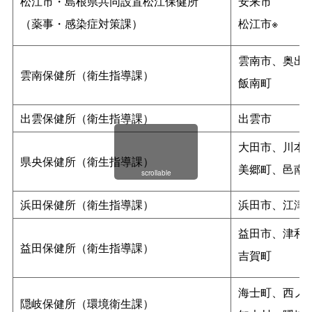
松江市・島根県共同設置松江保健所
安来市
（薬事・感染症対策課）
松江市※
雲南市、奥出
雲南保健所（衛生指導課）
飯南町
出雲保健所（衛生指導課）
出雲市
大田市、川本
県央保健所（衛生指導課）
美郷町、邑南
scrollable
浜田保健所（衛生指導課）
浜田市、江津
益田市、津和
益田保健所（衛生指導課）
吉賀町
海士町、西ノ
隠岐保健所（環境衛生課）