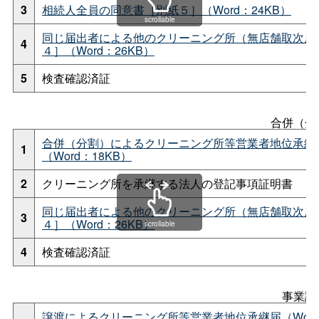
3
相続人全員の同意書［別紙５］（Word：24KB）
scrollable
同じ届出者による他のクリーニング所（無店舗取次店
4
４］（Word：26KB）
5
検査確認済証
合併（分
合併（分割）によるクリーニング所等営業者地位承継
1
（Word：18KB）
2
クリーニング所を承継する法人の登記事項証明書
同じ届出者による他のクリーニング所（無店舗取次店
3
４］（Word：26KB）
scrollable
4
検査確認済証
事業譲
譲渡によるクリーニング所等営業者地位承継届（Wor