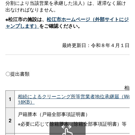
分割により当該営業を承継した法人）は、遅滞なく届け
出なければなりません。
※松江市の施設は、
松江市ホームページ（外部サイトにジ
ャンプします）
をご確認ください。
最終更新日：令和８年４月１日
〇提出書類
相続
相続によるクリーニング所等営業者地位承継届（Wor
1
18KB）
戸籍謄本（戸籍全部事項証明書）
2
※必要に応じて除籍謄本（除籍全部事項証明書）等