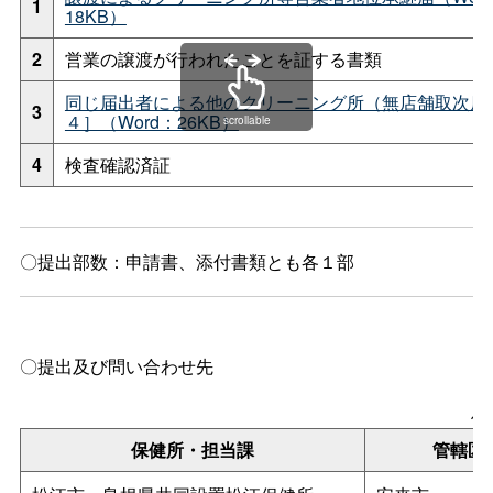
1
18KB）
2
営業の譲渡が行われたことを証する書類
同じ届出者による他のクリーニング所（無店舗取次店
3
４］（Word：26KB）
scrollable
4
検査確認済証
〇提出部数：申請書、添付書類とも各１部
〇提出及び問い合わせ先
保
保健所・担当課
管轄区