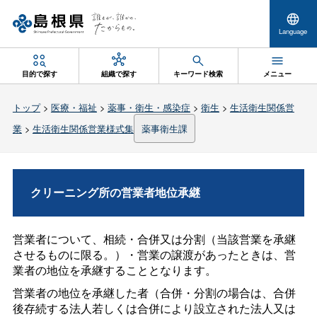
Language
目的で探す
組織で探す
キーワード検索
メニュー
トップ
>
医療・福祉
>
薬事・衛生・感染症
>
衛生
>
生活衛生関係営
業
>
生活衛生関係営業様式集
薬事衛生課
クリーニング所の営業者地位承継
営業者について、相続・合併又は分割（当該営業を承継
させるものに限る。）・営業の譲渡があったときは、営
業者の地位を承継することとなります。
営業者の地位を承継した者（合併・分割の場合は、合併
後存続する法人若しくは合併により設立された法人又は