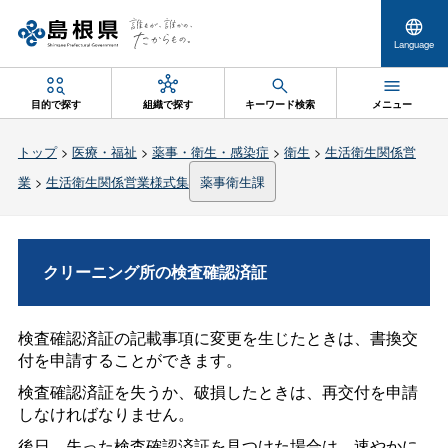
Language
目的で探す
組織で探す
キーワード検索
メニュー
トップ
>
医療・福祉
>
薬事・衛生・感染症
>
衛生
>
生活衛生関係営
業
>
生活衛生関係営業様式集
薬事衛生課
クリーニング所の検査確認済証
検査確認済証の記載事項に変更を生じたときは、書換交
付を申請することができます。
検査確認済証を失うか、破損したときは、再交付を申請
しなければなりません。
後日、失った検査確認済証を見つけた場合は、速やかに