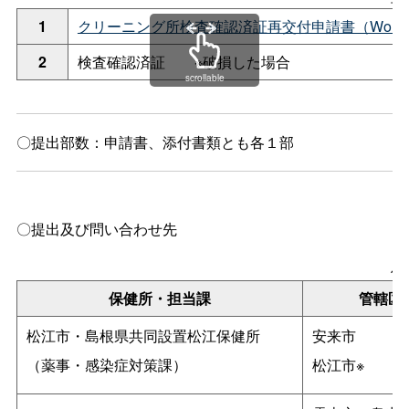
1
クリーニング所検査確認済証再交付申請書（Word：
2
検査確認済証
※破損した場合
scrollable
〇提出部数：申請書、添付書類とも各１部
〇提出及び問い合わせ先
保
保健所・担当課
管轄区
松江市・島根県共同設置松江保健所
安来市
（薬事・感染症対策課）
松江市※