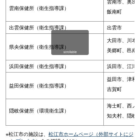
雲南市、奥出
雲南保健所（衛生指導課）
飯南町
出雲保健所（衛生指導課）
出雲市
大田市、川本
県央保健所（衛生指導課）
美郷町、邑南
scrollable
浜田保健所（衛生指導課）
浜田市、江津
益田市、津和
益田保健所（衛生指導課）
吉賀町
海士町、西ノ
隠岐保健所（環境衛生課）
知夫村、隠岐
※松江市の施設は、
松江市ホームページ（外部サイトにジ