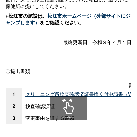
保健所に提出してください。
※松江市の施設は、
松江市ホームページ（外部サイトにジ
ャンプします）
をご確認ください。
最終更新日：令和８年４月１日
〇提出書類
書
1
クリーニング所検査確認済証書換交付申請書（Word
2
検査確認済証
3
変更事由を証する書類
scrollable
再