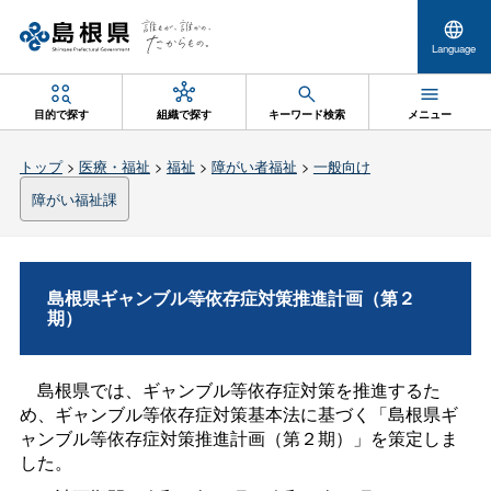
Language
目的で探す
組織で探す
キーワード検索
メニュー
トップ
>
医療・福祉
>
福祉
>
障がい者福祉
>
一般向け
障がい福祉課
島根県ギャンブル等依存症対策推進計画（第２
期）
島根県では、ギャンブル等依存症対策を推進するた
め、ギャンブル等依存症対策基本法に基づく「島根県ギ
ャンブル等依存症対策推進計画（第２期）」を策定しま
した。