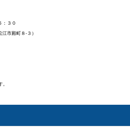
６：３０
江市殿町８-３）
す。