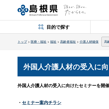
目的で探す
トップ
>
医療・福祉
>
福祉
>
高齢者福祉
>
介護人材確保
高
外国人介護人材の受入に
外国人介護人材の受入に向けたセミナーを開
・
セミナー案内チラシ