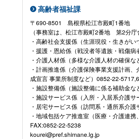
高齢者福祉課
〒690-8501 島根県松江市殿町1番地
（事務室は、松江市殿町2番地 第2分庁
・高齢社会支援係（生涯現役・生きがいづく
・援護・恩給係（戦没者等遺族・戦傷病者へ
・介護人材係（多様な介護人材の確保など）08
・計画推進係（介護保険事業支援計画、
成宣言 事業所制度など）0852-22-5717,6
・施設整備係（施設整備に係る補助金な
・施設サービス係（入所・入居系介護サービス
・居宅サービス係（訪問系・通所系介護サービ
・地域包括ケア推進室（医療・介護連携、認
FAX:0852-22-5238
kourei@pref.shimane.lg.jp