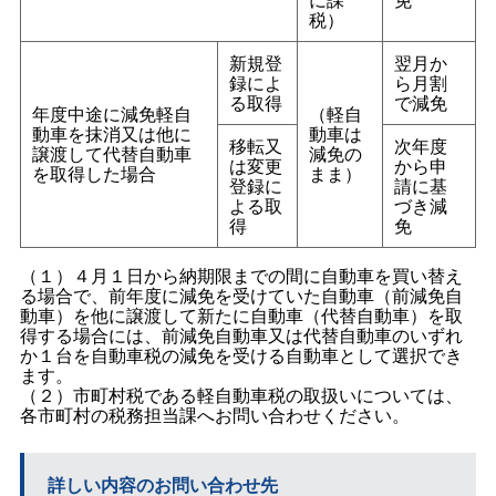
税）
新規登
翌月か
録によ
ら月割
る取得
で減免
年度中途に減免軽自
（軽自
動車を抹消又は他に
動車は
移転又
次年度
譲渡して代替自動車
減免の
は変更
から申
を取得した場合
まま）
登録に
請に基
よる取
づき減
得
免
（１）４月１日から納期限までの間に自動車を買い替え
る場合で、前年度に減免を受けていた自動車（前減免自
動車）を他に譲渡して新たに自動車（代替自動車）を取
得する場合には、前減免自動車又は代替自動車のいずれ
か１台を自動車税の減免を受ける自動車として選択でき
ます。
（２）市町村税である軽自動車税の取扱いについては、
各市町村の税務担当課へお問い合わせください。
詳しい内容のお問い合わせ先