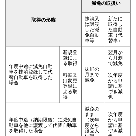
減免の取扱い
抹消又
新たに
取得の形態
は譲渡
取得し
した減
た自動
免自動
車（代
車等
替車）
新規登
翌月か
録によ
ら月割
る取得
で減免
年度中途に減免自動
抹消の
車を抹消登録して代
月まで
移転又
次年度
替自動車を取得した
減免
は変更
から申
場合
登録に
請に基
よる取
づき減
得
免
減免の
まま
次年度
年度中途（納期限後）に減免自
（次年
から申
動車を他に譲渡して代替自動車
度から
請に基
を取得した場合
譲受人
づき減
に課
免