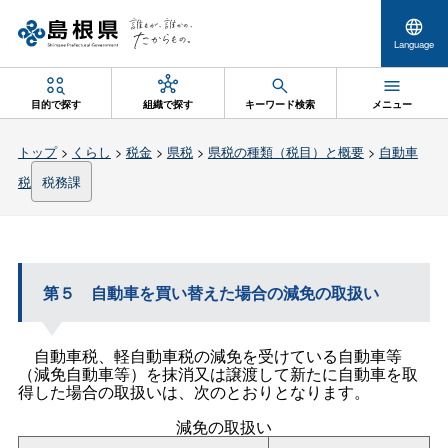
Language
目的で探す
組織で探す
キーワード検索
メニュー
トップ
>
くらし
>
税金
>
県税
>
県税の種類（税目）と概要
>
自動車
税
税務課
第
５
自動車を買い替えた場合の減免の取扱い
自動車税、軽自動車税の減免を受けている自動車等
（減免自動車等）を抹消又は譲渡して新たに自動車を取
得した場合の取扱いは、次のとおりとなります。
減免の取扱い