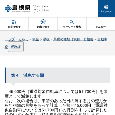
Language
目的で探す
組織で探す
キーワード検索
メニュー
トップ
>
くらし
>
税金
>
県税
>
県税の種類（税目）と概要
>
自動車
税
税務課
第
４
減免する額
45,000円（重課対象自動車については51,700円）を限
度として減免します。
なお、次の場合は、申請のあった日の属する月の翌月か
ら年税額の月割をもって計算した額と45,000円（重課対
象自動車については51,700円）の月割をもって計算した
額のいずれか少ない額を自動車税額から免除します。