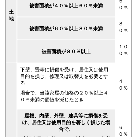
６
被害面積が４０％以上６０％未満
０％
土
地
８
被害面積が６０％以上８０％未満
０％
１０
被害面積が８０％以上
０％
下壁、畳等に損傷を受け、居住又は使用
目的を損じ、修理又は取替えを必要とす
４
る
０％
場合で、当該家屋の価格の２０％以上４
０％未満の価値を減じたとき
屋根、内壁、外壁、建具等に損傷を受
け、居住又は使用目的を著しく損じた場
６
合で、
０％