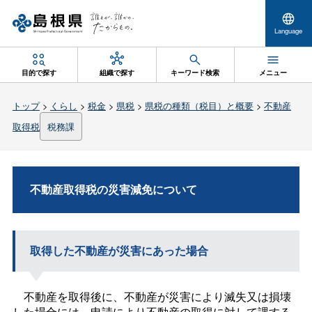
Language
目的で探す
組織で探す
キーワード検索
メニュー
トップ
>
くらし
>
税金
>
県税
>
県税の種類（税目）と概要
>
不動産
取得税
税務課
不動産取得税の災害減免について
取得した不動産が災害にあった場合
不動産を取得後に、不動産が災害により滅失又は損壊
した場合には、申請により不動産の取得に対して課する