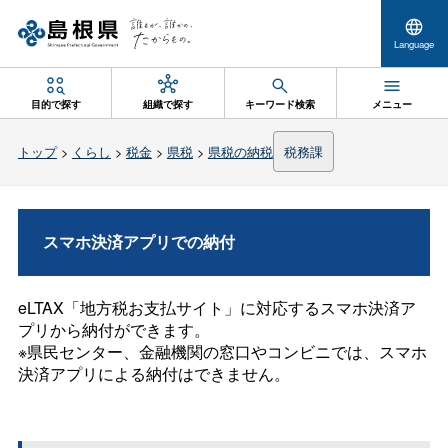
Language
目的で探す
組織で探す
キーワード検索
メニュー
トップ
>
くらし
>
税金
>
県税
>
県税の納税
税務課
スマホ決済アプリでの納付
eLTAX「地方税お支払サイト」に対応するスマホ決済ア
プリから納付ができます。
※県民センター、金融機関の窓口やコンビニでは、スマホ
決済アプリによる納付はできません。