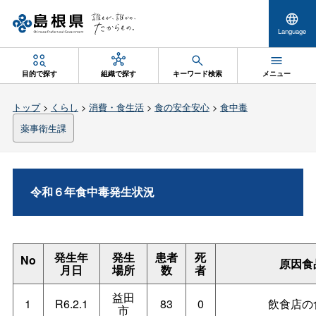
Language
目的で探す
組織で探す
キーワード検索
メニュー
トップ
>
くらし
>
消費・食生活
>
食の安全安心
>
食中毒
薬事衛生課
令和６年食中毒発生状況
発生年
発生
患者
死
No
原因食
月日
場所
数
者
益田
1
R6.2.1
83
0
飲食店の
市