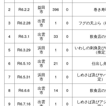
益田
2
R6.2.2
396
０
巻き寿
市
出雲
3
R6.2.28
1
0
フグの天ぷら（
市
出雲
4
R6.3.1
33
0
飲食店の
市
浜田
いわしの刺身及び
5
R6.3.29
1
0
市
（推定
出雲
6
R6.5.10
21
0
仕出し
市
浜田
しめさば及びサ
7
R6.5.31
1
0
市
定）
出雲
8
R6.6.6
14
0
飲食店の
市
出雲
しめさば及びア
9
R6.7.16
1
0
市
定）