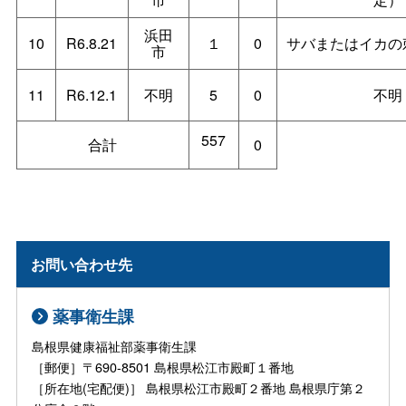
浜田
10
R6.8.21
１
0
サバまたはイカの
市
11
R6.12.1
不明
5
0
不明
557
合計
0
お問い合わせ先
薬事衛生課
島根県健康福祉部薬事衛生課
［郵便］〒690-8501 島根県松江市殿町１番地
［所在地(宅配便)］ 島根県松江市殿町２番地 島根県庁第２