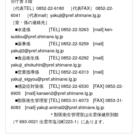
分庁舎３階
［代表TEL］0852-22-6180 ［代表FAX］ 0852-22-
6041 ［代表mail］yakuji@pref.shimane.lg.jp
［室・係の連絡先］
■水道係 [TEL] 0852-22-5263 [mail] ken-
suidou@pref.shimane.lg.jp
■薬事係 [TEL] 0852-22-5259 [mail]
yakuji2@pref.shimane.lg.jp
■食品衛生係 [TEL] 0852-22-6292 [mail]
yakuji_shokuhin@pref.shimane.lg.jp
■営業指導係 [TEL] 0852-22-6313 [mail]
yakuji_eigyou@pref.shimane.lg.jp
■感染症対策係 [TEL] 0852-22-6530 [FAX] 0852-22-
6905 [mail] kansen2@pref.shimane.lg.jp
■獣医衛生管理室 [TEL] 0853-31-6073 [FAX] 0853-31-
6083 [mail] yakuji-animal2@pref.shimane.lg.jp
＊獣医衛生管理室は出雲保健所別館
（〒693-0021 出雲市塩冶町223-1）にあります。