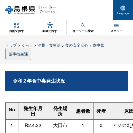
Language
目的で探す
組織で探す
キーワード検索
メニュー
トップ
>
くらし
>
消費・食生活
>
食の安全安心
>
食中毒
薬事衛生課
令和２年食中毒発生状況
発生年月
発生場
No
患者数
死者
原
日
所
1
R2.4.22
大田市
1
0
アジの刺