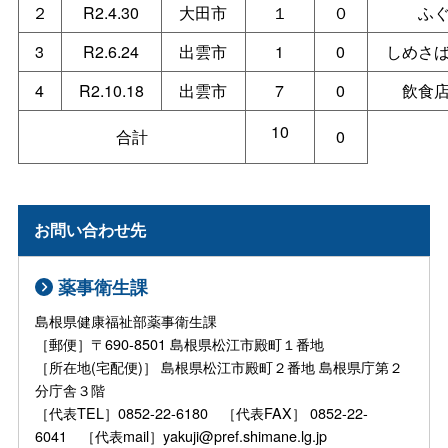
２
R2.4.30
大田市
１
０
ふ
3
R2.6.24
出雲市
1
0
しめさ
4
R2.10.18
出雲市
7
0
飲食
10
合計
0
お問い合わせ先
薬事衛生課
島根県健康福祉部薬事衛生課
［郵便］〒690-8501 島根県松江市殿町１番地
［所在地(宅配便)］ 島根県松江市殿町２番地 島根県庁第２
分庁舎３階
［代表TEL］0852-22-6180 ［代表FAX］ 0852-22-
6041 ［代表mail］yakuji@pref.shimane.lg.jp