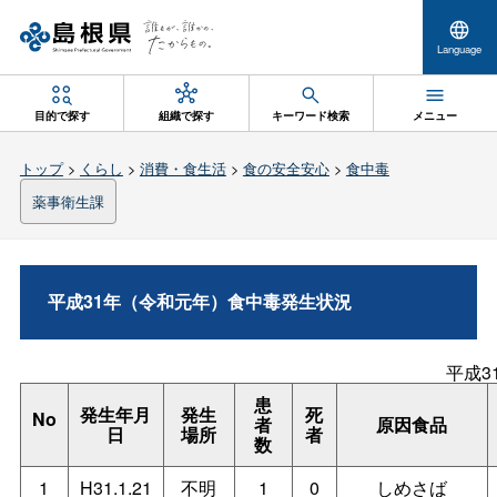
Language
目的で探す
組織で探す
キーワード検索
メニュー
トップ
>
くらし
>
消費・食生活
>
食の安全安心
>
食中毒
薬事衛生課
平成31年（令和元年）食中毒発生状況
平成3
患
発生年月
発生
死
No
者
原因食品
日
場所
者
数
1
H31.1.21
不明
1
0
しめさば