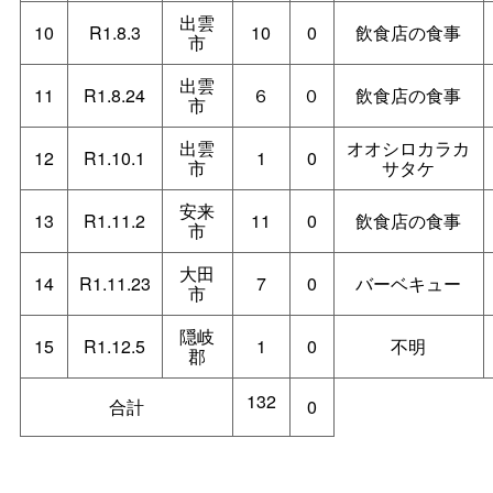
出雲
10
R1.8.3
10
0
飲食店の食事
市
出雲
11
R1.8.24
６
０
飲食店の食事
市
出雲
オオシロカラカ
12
R1.10.1
1
0
市
サタケ
安来
13
R1.11.2
11
0
飲食店の食事
市
大田
14
R1.11.23
7
0
バーベキュー
市
隠岐
15
R1.12.5
1
0
不明
郡
132
合計
0