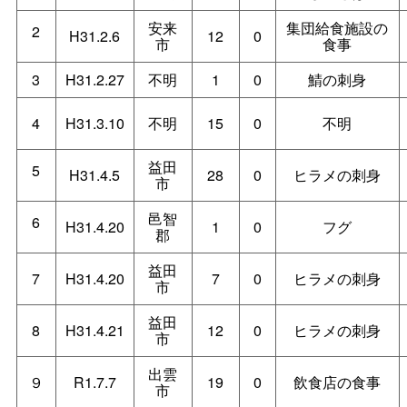
安来
集団給食施設の
2
H31.2.6
12
0
市
食事
3
H31.2.27
不明
1
0
鯖の刺身
4
H31.3.10
不明
15
0
不明
益田
5
H31.4.5
28
0
ヒラメの刺身
市
邑智
6
H31.4.20
1
0
フグ
郡
益田
7
H31.4.20
7
0
ヒラメの刺身
市
益田
8
H31.4.21
12
0
ヒラメの刺身
市
出雲
９
R1.7.7
19
0
飲食店の食事
市