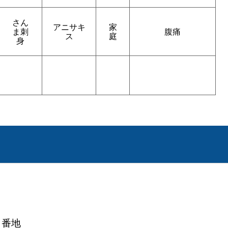
さん
アニサキ
家
ま刺
腹痛
ス
庭
身
１番地