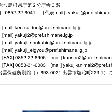
番地 島根県庁第２分庁舎３階
52-22-6041 ［代表mail］yakuji@pref.shimane.l
ken-suidou@pref.shimane.lg.jp
yakuji2@pref.shimane.lg.jp
 yakuji_shokuhin@pref.shimane.lg.jp
 yakuji_eigyou@pref.shimane.lg.jp
 0852-22-6905 [mail] kansen2@pref.shimane.
0853-31-6083 [mail] yakuji-animal2@pref.shi
〒693-0021 出雲市塩冶町223-1）に