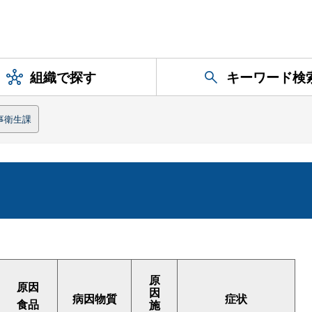
組織で探す
キーワード検
事衛生課
原
原因
因
病因物質
症状
食品
施