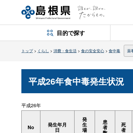
目的で探す
トップ
>
くらし
>
消費・食生活
>
食の安全安心
>
食中毒
薬
平成26年食中毒発生状況
平成26年
発
患
発生年月
生
死
No
者
日
場
者
数