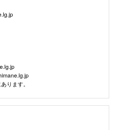
g.jp
lg.jp
mane.lg.jp
あります。