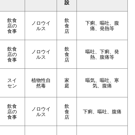
設
飲食
飲
ノロウイ
下痢、嘔吐、腹
店の
食
ルス
痛、発熱等
食事
店
飲食
飲
ノロウイ
嘔吐、下痢、発
店の
食
ルス
熱、腹痛等
食事
店
スイ
植物性自
家
嘔気、嘔吐、寒
セン
然毒
庭
気、腹痛
飲食
飲
ノロウイ
店の
食
下痢、嘔吐、腹痛
ルス
食事
店