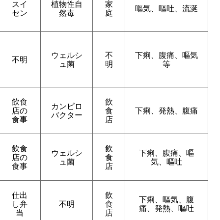
スイ
植物性自
家
嘔気、嘔吐、流涎
セン
然毒
庭
ウェルシ
不
下痢、腹痛、嘔気
不明
ュ菌
明
等
飲食
飲
カンピロ
店の
食
下痢、発熱、腹痛
バクター
食事
店
飲食
飲
ウェルシ
下痢、腹痛、嘔
店の
食
ュ菌
気、嘔吐
食事
店
仕出
飲
下痢、嘔気、腹
し弁
不明
食
痛、発熱、嘔吐
当
店